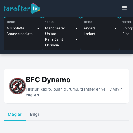
18:00
18:00
18:00
18:00
Albinoleffe
-
Manchester
-
Angers
-
Bolog
Scanzorosciate
-
United
Lorient
-
Pisa
Paris Saint
-
Germain
BFC Dynamo
Fikstür, kadro, puan durumu, transferler ve TV yayın
bilgileri
Maçlar
Bilgi