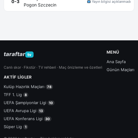
0-3
Yayın bilgisi açıklanmadı
Pogon Szczecin
MENÜ
taraftar
tv
Ana Sayfa
Canlı skor · Fikstür · TV rehberi · Maç önizleme ve özetleri
Günün Maçları
AKTIF LIGLER
Kulüp Hazırlık Maçları
78
TFF 1. Lig
8
UEFA Şampiyonlar Ligi
10
UEFA Avrupa Ligi
13
UEFA Konferans Ligi
30
Süper Lig
1