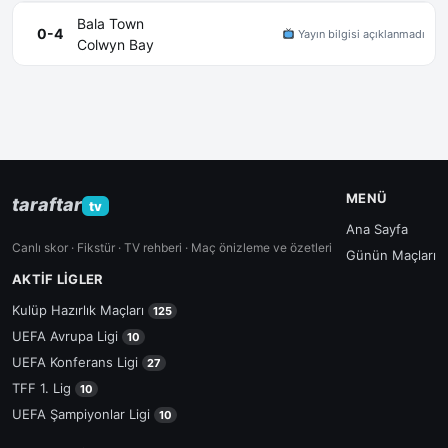
Bala Town
0-4
Yayın bilgisi açıklanmadı
Colwyn Bay
MENÜ
taraftar
tv
Ana Sayfa
Canlı skor · Fikstür · TV rehberi · Maç önizleme ve özetleri
Günün Maçları
AKTIF LIGLER
Kulüp Hazırlık Maçları
125
UEFA Avrupa Ligi
10
UEFA Konferans Ligi
27
TFF 1. Lig
10
UEFA Şampiyonlar Ligi
10