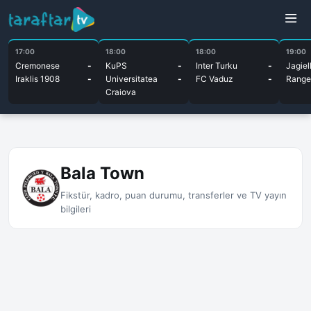
17:00
18:00
18:00
19:00
Cremonese
-
KuPS
-
Inter Turku
-
Jagiel
Iraklis 1908
-
Universitatea
-
FC Vaduz
-
Range
Craiova
Bala Town
Fikstür, kadro, puan durumu, transferler ve TV yayın
bilgileri