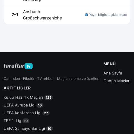
Ansbach
7-1
Yayın bilgisi açıklanmadı
Großschwarzenlohe
MENÜ
taraftar
tv
Ana Sayfa
Canlı skor · Fikstür · TV rehberi · Maç önizleme ve özetleri
Günün Maçları
AKTIF LIGLER
Kulüp Hazırlık Maçları
125
UEFA Avrupa Ligi
10
UEFA Konferans Ligi
27
TFF 1. Lig
10
UEFA Şampiyonlar Ligi
10