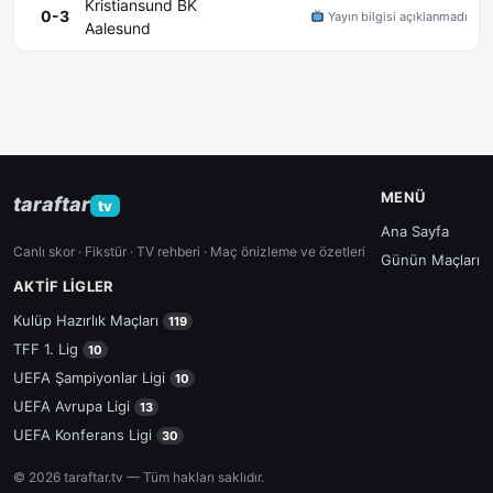
Kristiansund BK
0-3
Yayın bilgisi açıklanmadı
Aalesund
MENÜ
taraftar
tv
Ana Sayfa
Canlı skor · Fikstür · TV rehberi · Maç önizleme ve özetleri
Günün Maçları
AKTIF LIGLER
Kulüp Hazırlık Maçları
119
TFF 1. Lig
10
UEFA Şampiyonlar Ligi
10
UEFA Avrupa Ligi
13
UEFA Konferans Ligi
30
© 2026 taraftar.tv — Tüm hakları saklıdır.