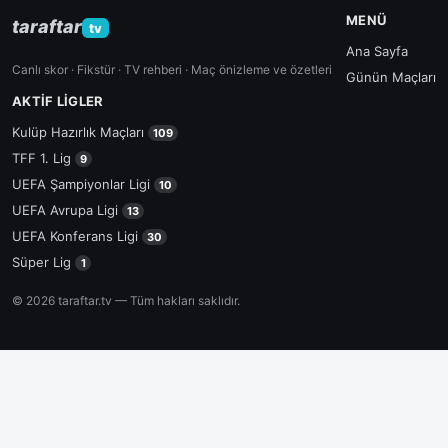
MENÜ
taraftar
tv
Ana Sayfa
Canlı skor · Fikstür · TV rehberi · Maç önizleme ve özetleri
Günün Maçları
AKTIF LIGLER
Kulüp Hazırlık Maçları
109
TFF 1. Lig
9
UEFA Şampiyonlar Ligi
10
UEFA Avrupa Ligi
13
UEFA Konferans Ligi
30
Süper Lig
1
© 2026 taraftar.tv — Tüm hakları saklıdır.