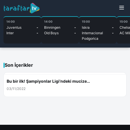
14:00
14:00
15:00
15:00
Juventus
-
Binningen
-
Iskra
-
Chels
Inter
-
Old Boys
-
Internacional
-
AC Mi
Podgorica
Son İçerikler
Bu bir ilk! Şampiyonlar Ligi’ndeki mucize…
03/11/2022