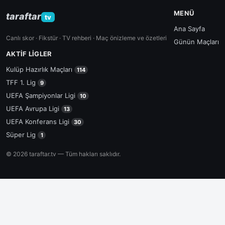
MENÜ
taraftar
tv
Ana Sayfa
Canlı skor · Fikstür · TV rehberi · Maç önizleme ve özetleri
Günün Maçları
AKTIF LIGLER
Kulüp Hazırlık Maçları
114
TFF 1. Lig
9
UEFA Şampiyonlar Ligi
10
UEFA Avrupa Ligi
13
UEFA Konferans Ligi
30
Süper Lig
1
© 2026 taraftar.tv — Tüm hakları saklıdır.