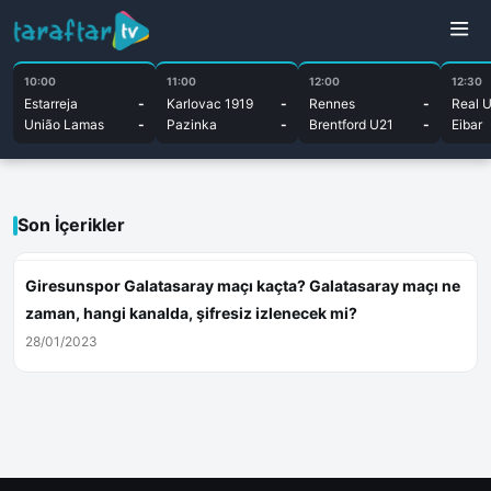
10:00
11:00
12:00
12:30
Estarreja
-
Karlovac 1919
-
Rennes
-
Real 
União Lamas
-
Pazinka
-
Brentford U21
-
Eibar
Son İçerikler
Giresunspor Galatasaray maçı kaçta? Galatasaray maçı ne
zaman, hangi kanalda, şifresiz izlenecek mi?
28/01/2023