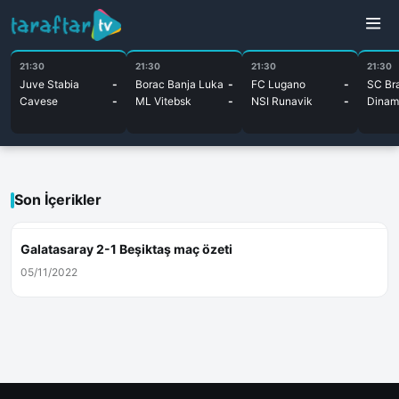
21:30
21:30
21:30
21:30
Juve Stabia
-
Borac Banja Luka
-
FC Lugano
-
SC Br
Cavese
-
ML Vitebsk
-
NSI Runavik
-
Dinam
Son İçerikler
Galatasaray 2-1 Beşiktaş maç özeti
05/11/2022