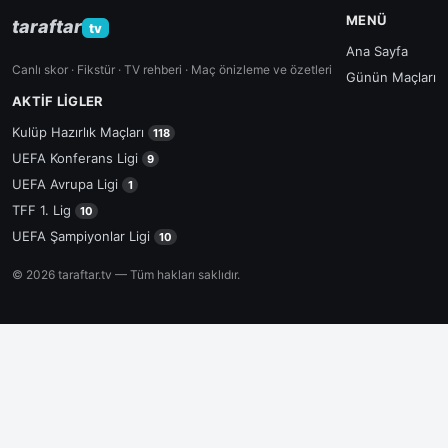
MENÜ
taraftar
tv
Ana Sayfa
Canlı skor · Fikstür · TV rehberi · Maç önizleme ve özetleri
Günün Maçları
AKTIF LIGLER
Kulüp Hazırlık Maçları
118
UEFA Konferans Ligi
9
UEFA Avrupa Ligi
1
TFF 1. Lig
10
UEFA Şampiyonlar Ligi
10
© 2026 taraftar.tv — Tüm hakları saklıdır.