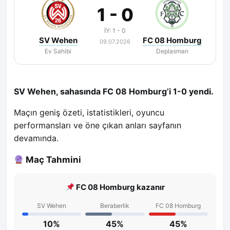
1 - 0
İY: 1 - 0
SV Wehen
FC 08 Homburg
09.07.2026
Ev Sahibi
Deplasman
SV Wehen, sahasında FC 08 Homburg’i 1-0 yendi.
Maçın geniş özeti, istatistikleri, oyuncu
performansları ve öne çıkan anları sayfanın
devamında.
Maç Tahmini
FC 08 Homburg kazanır
SV Wehen
Beraberlik
FC 08 Homburg
10%
45%
45%