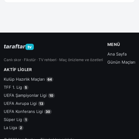
MENÜ
taraftar
tv
Ana Sayfa
Canlı skor · Fikstür · TV rehberi · Maç önizleme ve özetleri
Günün Maçları
AKTIF LIGLER
Kulüp Hazırlık Maçları
64
TFF 1. Lig
5
UEFA Şampiyonlar Ligi
10
UEFA Avrupa Ligi
13
UEFA Konferans Ligi
30
Süper Lig
1
La Liga
2