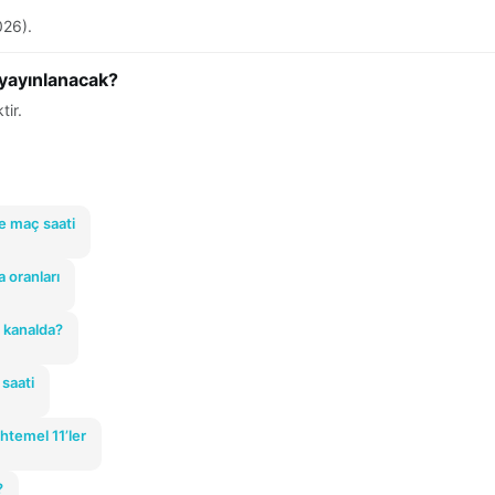
026).
 yayınlanacak?
tir.
e maç saati
a oranları
 kanalda?
 saati
uhtemel 11’ler
?