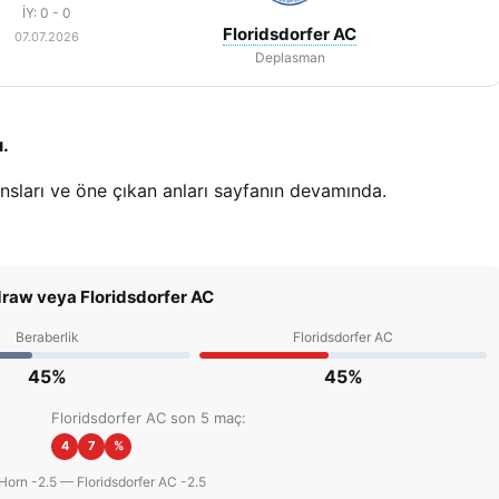
İY: 0 - 0
Floridsdorfer AC
07.07.2026
Deplasman
ı.
ansları ve öne çıkan anları sayfanın devamında.
draw veya Floridsdorfer AC
Beraberlik
Floridsdorfer AC
45%
45%
Floridsdorfer AC son 5 maç:
4
7
%
Horn -2.5 — Floridsdorfer AC -2.5