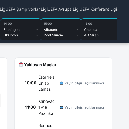
 Lig
UEFA Şampiyonlar Ligi
UEFA Avrupa Ligi
UEFA Konferans Ligi
14:00
15:00
15:00
15
Binningen
-
Albacete
-
Chelsea
-
Bu
Old Boys
-
Real Murcia
-
AC Milan
-
Cu
Yaklaşan Maçlar
Estarreja
10:00
União
Yayın bilgisi açıklanmadı
Lamas
Karlovac
11:00
1919
Yayın bilgisi açıklanmadı
Pazinka
Rennes