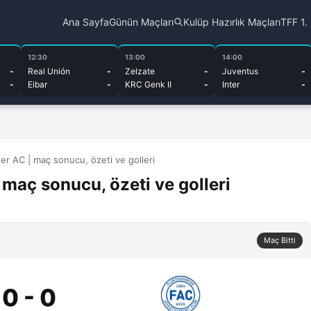
Ana Sayfa
Günün Maçları
Kulüp Hazırlık Maçları
TFF 1.
12:30
13:00
14:00
-
Real Unión
-
Zelzate
-
Juventus
-
-
Eibar
-
KRC Genk II
-
Inter
-
er AC | maç sonucu, özeti ve golleri
maç sonucu, özeti ve golleri
Maç Bitti
0 - 0