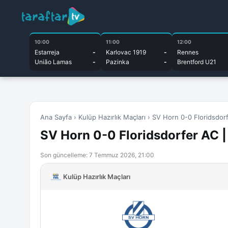
10:00
11:00
12:00
Estarreja
-
Karlovac 1919
-
Rennes
União Lamas
-
Pazinka
-
Brentford U21
Ana Sayfa
›
Kulüp Hazırlık Maçları
›
SV Horn 0-0 Floridsdorf
SV Horn 0-0 Floridsdorfer AC | 
Son güncelleme: 7 Temmuz 2026, 21:00
Kulüp Hazırlık Maçları