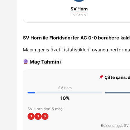
SV Horn
Ev Sahibi
SV Horn ile Floridsdorfer AC 0-0 berabere kald
Maçın geniş özeti, istatistikleri, oyuncu perform
Maç Tahmini
Çifte şans: 
SV Horn
10%
SV Horn son 5 maç:
1
1
%
Beklenen gol: SV 