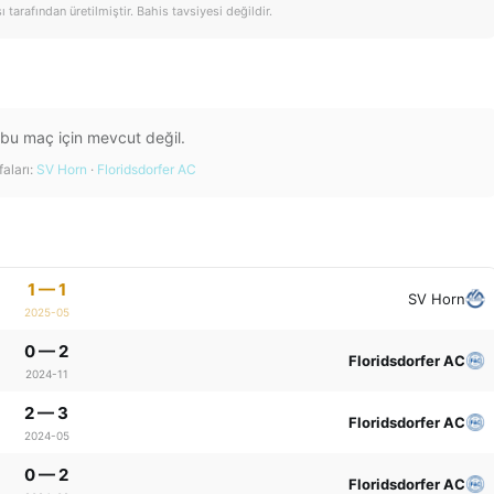
tarafından üretilmiştir. Bahis tavsiyesi değildir.
 bu maç için mevcut değil.
aları:
SV Horn
·
Floridsdorfer AC
1 — 1
SV Horn
2025-05
0 — 2
Floridsdorfer AC
2024-11
2 — 3
Floridsdorfer AC
2024-05
0 — 2
Floridsdorfer AC