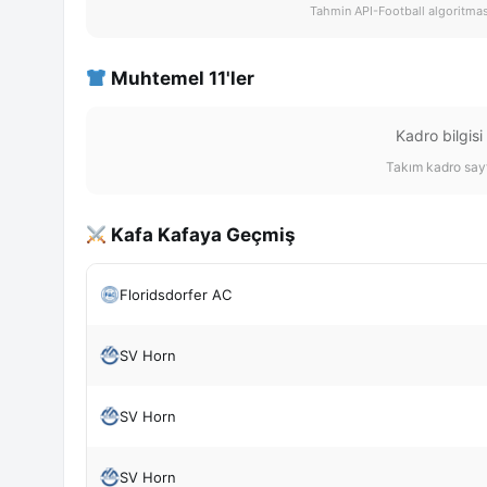
Tahmin API-Football algoritması 
Muhtemel 11'ler
Kadro bilgisi
Takım kadro sayf
Kafa Kafaya Geçmiş
Floridsdorfer AC
SV Horn
SV Horn
SV Horn