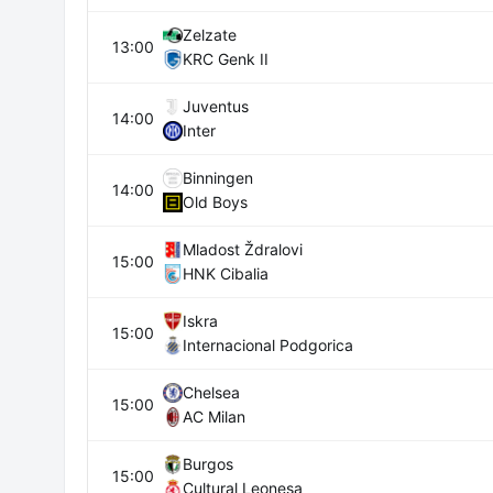
Zelzate
13:00
KRC Genk II
Juventus
14:00
Inter
Binningen
14:00
Old Boys
Mladost Ždralovi
15:00
HNK Cibalia
Iskra
15:00
Internacional Podgorica
Chelsea
15:00
AC Milan
Burgos
15:00
Cultural Leonesa