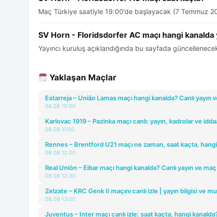
Maç Türkiye saatiyle 19:00’de başlayacak (7 Temmuz 2
SV Horn - Floridsdorfer AC maçı hangi kanalda
Yayıncı kuruluş açıklandığında bu sayfada güncellenecek
Yaklaşan Maçlar
Estarreja – União Lamas maçı hangi kanalda? Canlı yayın v
08.08 10:00
Karlovac 1919 – Pazinka maçı canlı: yayın, kadrolar ve idda
08.08 11:00
Rennes – Brentford U21 maçı ne zaman, saat kaçta, hangi
08.08 12:00
Real Unión – Eibar maçı hangi kanalda? Canlı yayın ve maç
08.08 12:30
Zelzate – KRC Genk II maçını canlı izle | yayın bilgisi ve m
08.08 13:00
Juventus – Inter maçı canlı izle: saat kaçta, hangi kanalda