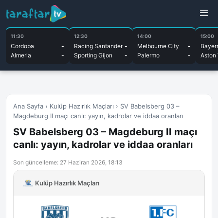
11:30
12:30
14:00
15:00
Cordoba
-
Racing Santander
-
Melbourne City
-
Bayer
Almeria
-
Sporting Gijon
-
Palermo
-
Aston 
Ana Sayfa
›
Kulüp Hazırlık Maçları
›
SV Babelsberg 03 –
Magdeburg II maçı canlı: yayın, kadrolar ve iddaa oranları
SV Babelsberg 03 – Magdeburg II maçı
canlı: yayın, kadrolar ve iddaa oranları
Son güncelleme: 27 Haziran 2026, 18:13
Kulüp Hazırlık Maçları