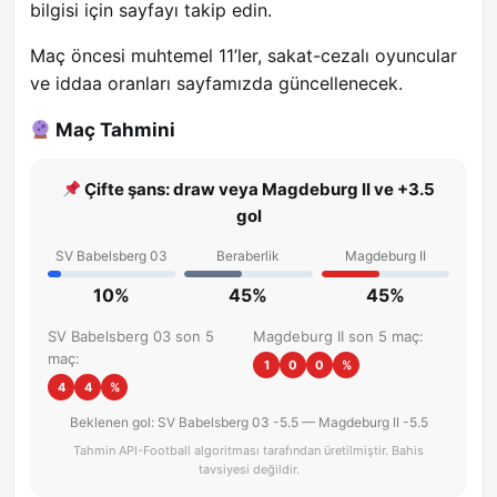
bilgisi için sayfayı takip edin.
Maç öncesi muhtemel 11’ler, sakat-cezalı oyuncular
ve iddaa oranları sayfamızda güncellenecek.
Maç Tahmini
Çifte şans: draw veya Magdeburg II ve +3.5
gol
SV Babelsberg 03
Beraberlik
Magdeburg II
10%
45%
45%
SV Babelsberg 03 son 5
Magdeburg II son 5 maç:
maç:
1
0
0
%
4
4
%
Beklenen gol: SV Babelsberg 03 -5.5 — Magdeburg II -5.5
Tahmin API-Football algoritması tarafından üretilmiştir. Bahis
tavsiyesi değildir.