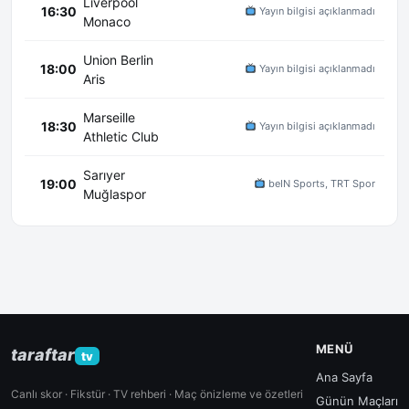
Liverpool
16:30
Yayın bilgisi açıklanmadı
Monaco
Union Berlin
18:00
Yayın bilgisi açıklanmadı
Aris
Marseille
18:30
Yayın bilgisi açıklanmadı
Athletic Club
Sarıyer
19:00
beIN Sports, TRT Spor
Muğlaspor
MENÜ
taraftar
tv
Ana Sayfa
Canlı skor · Fikstür · TV rehberi · Maç önizleme ve özetleri
Günün Maçları