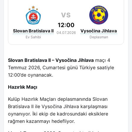
VS
12:00
Slovan Bratislava II
Vysočina Jihlava
04.07.2026
Ev Sahibi
Deplasman
Slovan Bratislava II – Vysočina Jihlava
maçı 4
Temmuz 2026, Cumartesi günü Türkiye saatiyle
12:00’de oynanacak.
Hazırlık Maçı
Kulüp Hazırlık Maçları deplasmanında Slovan
Bratislava II ile Vysočina Jihlava karşılaşması
oynanıyor. İki ekip de kadrosundaki eksiklere
rağmen kazanmayı hedefliyor.