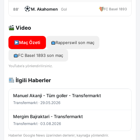
M. Akahomen
88'
FC Basel 1893
Gol
Video
Maç Özeti
Rapperswil son maç
FC Basel 1893 son maç
YouTube'a yönlendirilirsiniz.
İlgili Haberler
Manuel Akanji - Tüm goller - Transfermarkt
Transfermarkt · 29.05.2026
Mergim Bajraktari - Transfermarkt
Transfermarkt · 03.08.2026
Haberler Google News üzerinden derlenir; kaynağa yönlendirir.