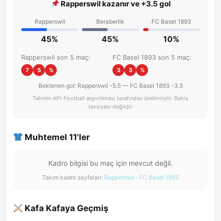
Rapperswil kazanır ve +3.5 gol
Rapperswil
Beraberlik
FC Basel 1893
45%
45%
10%
Rapperswil son 5 maç:
FC Basel 1893 son 5 maç:
7
5
%
3
3
%
Beklenen gol: Rapperswil -5.5 — FC Basel 1893 -3.5
Tahmin API-Football algoritması tarafından üretilmiştir. Bahis
tavsiyesi değildir.
Muhtemel 11'ler
Kadro bilgisi bu maç için mevcut değil.
Takım kadro sayfaları:
Rapperswil
·
FC Basel 1893
Kafa Kafaya Geçmiş