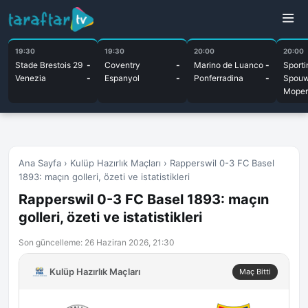
19:30
19:30
20:00
20:00
Stade Brestois 29
-
Coventry
-
Marino de Luanco
-
Sporti
Venezia
-
Espanyol
-
Ponferradina
-
Spou
Moper
Ana Sayfa
›
Kulüp Hazırlık Maçları
›
Rapperswil 0-3 FC Basel
1893: maçın golleri, özeti ve istatistikleri
Rapperswil 0-3 FC Basel 1893: maçın
golleri, özeti ve istatistikleri
Son güncelleme: 26 Haziran 2026, 21:30
Kulüp Hazırlık Maçları
Maç Bitti