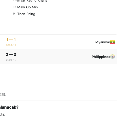
Myat Kaung Khant
20
Maw Oo Min
12
Than Paing
9
1 — 1
Myanmar
2024-12
2 — 3
Philippines
2021-12
26).
nlanacak?
tir.