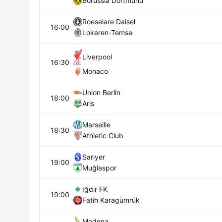
Borussia Dortmund
Roeselare Daisel
16:00
Lokeren-Temse
Liverpool
16:30
Monaco
Union Berlin
18:00
Aris
Marseille
18:30
Athletic Club
Sarıyer
19:00
Muğlaspor
Iğdır FK
19:00
Fatih Karagümrük
Modena