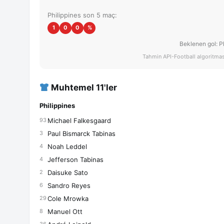
Philippines son 5 maç:
1
0
0
%
Beklenen gol: P
Tahmin API-Football algoritması 
Muhtemel 11'ler
Philippines
Michael Falkesgaard
93
Paul Bismarck Tabinas
3
Noah Leddel
4
Jefferson Tabinas
4
Daisuke Sato
2
Sandro Reyes
6
Cole Mrowka
29
Manuel Ott
8