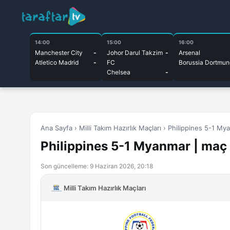
14:00
15:00
16:00
Manchester City
-
Johor Darul Takzim
-
Arsenal
Atletico Madrid
-
FC
Borussia Dortmun
Chelsea
-
Ana Sayfa
›
Milli Takım Hazırlık Maçları
›
Philippines 5-1 Mya
Philippines 5-1 Myanmar | maç s
Son güncelleme: 9 Haziran 2026, 20:18
Milli Takım Hazırlık Maçları