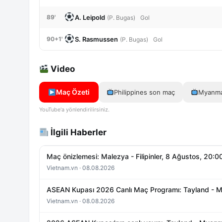
A. Leipold
89'
(P. Bugas)
Gol
S. Rasmussen
90+1'
(P. Bugas)
Gol
Video
Maç Özeti
Philippines son maç
Myanma
YouTube'a yönlendirilirsiniz.
İlgili Haberler
Maç önizlemesi: Malezya - Filipinler, 8 Ağustos, 20:00:
Vietnam.vn · 08.08.2026
ASEAN Kupası 2026 Canlı Maç Programı: Tayland - Mya
Vietnam.vn · 08.08.2026