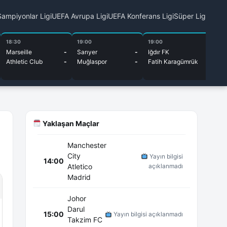
ampiyonlar Ligi
UEFA Avrupa Ligi
UEFA Konferans Ligi
Süper Lig
18:30
19:00
19:00
19
Marseille
-
Sarıyer
-
Iğdır FK
-
Mo
Athletic Club
-
Muğlaspor
-
Fatih Karagümrük
-
Cit
Mo
Yaklaşan Maçlar
Manchester
City
Yayın bilgisi
14:00
Atletico
açıklanmadı
Madrid
Johor
Darul
15:00
Yayın bilgisi açıklanmadı
Takzim FC