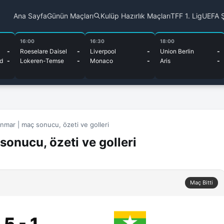
Ana Sayfa
Günün Maçları
Kulüp Hazırlık Maçları
TFF 1. Lig
UEFA Ş
16:00
16:30
18:00
-
Roeselare Daisel
-
Liverpool
-
Union Berlin
-
d
-
Lokeren-Temse
-
Monaco
-
Aris
-
nmar | maç sonucu, özeti ve golleri
onucu, özeti ve golleri
Maç Bitti
5 - 1