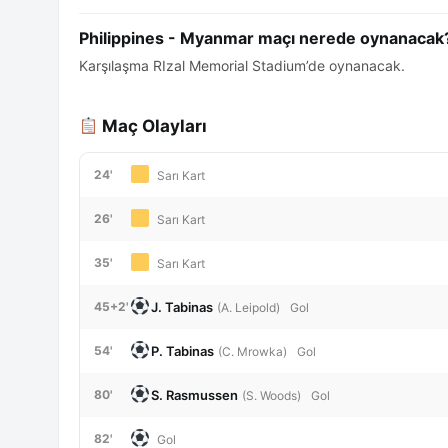
Philippines - Myanmar maçı nerede oynanacak
Karşılaşma RIzal Memorial Stadium’de oynanacak.
Maç Olayları
24'
Sarı Kart
26'
Sarı Kart
35'
Sarı Kart
J. Tabinas
45+2'
(A. Leipold)
Gol
P. Tabinas
54'
(C. Mrowka)
Gol
S. Rasmussen
80'
(S. Woods)
Gol
82'
Gol