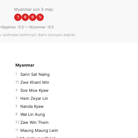
Myanmar son 5 maç:
1
0
0
%
hilippines -5.5 — Myanmar -6.5
tarafından üretilmiştir. Bahis tavsiyesi değildir.
Myanmar
Sann Sat Naing
1
Zwe Khant Min
15
Soe Moe Kyaw
4
Hein Zeyar Lin
3
Nanda Kyaw
5
Wai Lin Aung
8
Zaw Win Thein
22
Maung Maung Lwin
11