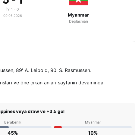
İY: 1 - 0
Myanmar
09.06.2026
Deplasman
smussen, 89' A. Leipold, 90' S. Rasmussen.
ansları ve öne çıkan anları sayfanın devamında.
lippines veya draw ve +3.5 gol
Beraberlik
Myanmar
45%
10%