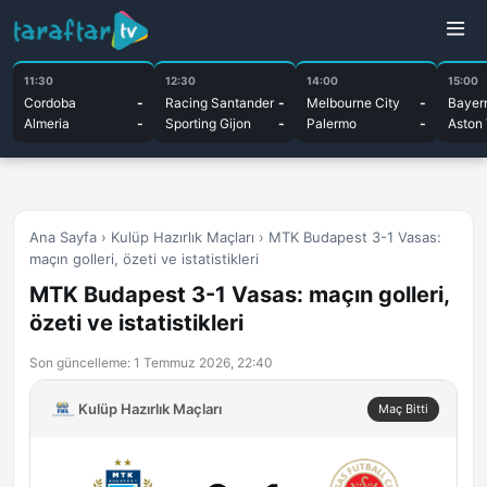
11:30
12:30
14:00
15:00
Cordoba
-
Racing Santander
-
Melbourne City
-
Bayer
Almeria
-
Sporting Gijon
-
Palermo
-
Aston 
Ana Sayfa
›
Kulüp Hazırlık Maçları
›
MTK Budapest 3-1 Vasas:
maçın golleri, özeti ve istatistikleri
MTK Budapest 3-1 Vasas: maçın golleri,
özeti ve istatistikleri
Son güncelleme: 1 Temmuz 2026, 22:40
Kulüp Hazırlık Maçları
Maç Bitti