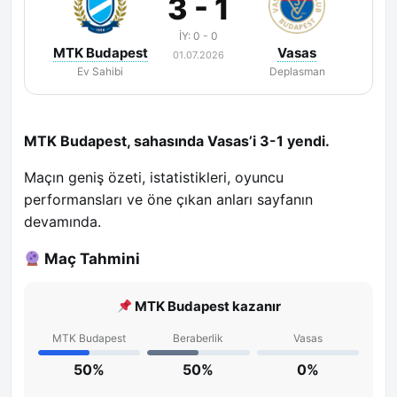
3 - 1
İY: 0 - 0
MTK Budapest
Vasas
01.07.2026
Ev Sahibi
Deplasman
MTK Budapest, sahasında Vasas’i 3-1 yendi.
Maçın geniş özeti, istatistikleri, oyuncu
performansları ve öne çıkan anları sayfanın
devamında.
Maç Tahmini
MTK Budapest kazanır
MTK Budapest
Beraberlik
Vasas
50%
50%
0%