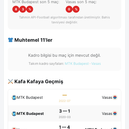
MTK Budapest son 5 maç:
Vasas son 5 maç:
8
3
%
0
%
Tahmin API-Football algoritması tarafından üretilmiştir. Bahis
tavsiyesi değildir.
Muhtemel 11'ler
Kadro bilgisi bu maç için mevcut değil.
Takım kadro sayfaları:
MTK Budapest
·
Vasas
Kafa Kafaya Geçmiş
—
MTK Budapest
Vasas
2022-07
3 — 1
MTK Budapest
Vasas
2020-03
1 — 4