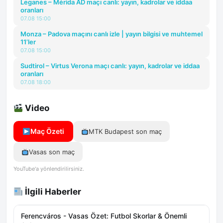
Leganes – Mérida AD maçı canlı: yayın, kadrolar ve iddaa
oranları
07.08 15:00
Monza – Padova maçını canlı izle | yayın bilgisi ve muhtemel
11’ler
07.08 15:00
Sudtirol – Virtus Verona maçı canlı: yayın, kadrolar ve iddaa
oranları
07.08 18:00
Video
Maç Özeti
MTK Budapest son maç
Vasas son maç
YouTube'a yönlendirilirsiniz.
İlgili Haberler
Ferencváros - Vasas Özet: Futbol Skorlar & Önemli