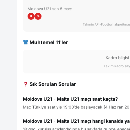
Moldova U21 son 5 maç:
0
%
Tahmin API-Football algoritması 
Muhtemel 11'ler
Kadro bilgisi
Takım kadro say
Sık Sorulan Sorular
Moldova U21 - Malta U21 maçı saat kaçta?
Maç Türkiye saatiyle 19:00’de başlayacak (4 Haziran 20
Moldova U21 - Malta U21 maçı hangi kanalda ya
Yayıncı kuruluş açıklandığında bu sayfada güncellenecek