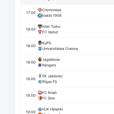
Cremonese
17:00
Iraklis 1908
Inter Turku
18:00
FC Vaduz
KuPS
18:00
Universitatea Craiova
Jagiellonia
19:00
Rangers
FK Jablonec
19:00
Rīgas FS
FC Noah
19:00
FC Sion
HJK Helsinki
19:00