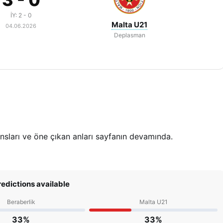
İY: 2 - 0
Malta U21
04.06.2026
Deplasman
ansları ve öne çıkan anları sayfanın devamında.
edictions available
Beraberlik
Malta U21
33%
33%