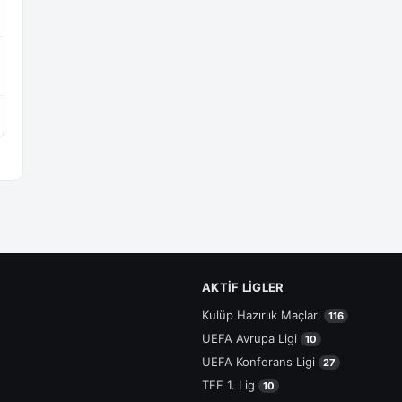
AKTIF LIGLER
Kulüp Hazırlık Maçları
116
UEFA Avrupa Ligi
10
UEFA Konferans Ligi
27
TFF 1. Lig
10