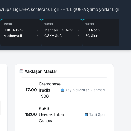
vrupa Ligi
UEFA Konferans Ligi
TFF 1. Lig
UEFA Şampiyonlar Ligi
19:00
19:00
19:00
19
HJK Helsinki
-
Maccabi Tel Aviv
-
FC Noah
-
Li
Motherwell
-
CSKA Sofia
-
FC Sion
-
Om
Yaklaşan Maçlar
Cremonese
17:00
Iraklis
Yayın bilgisi açıklanmadı
1908
KuPS
18:00
Universitatea
Tabii Spor
Craiova