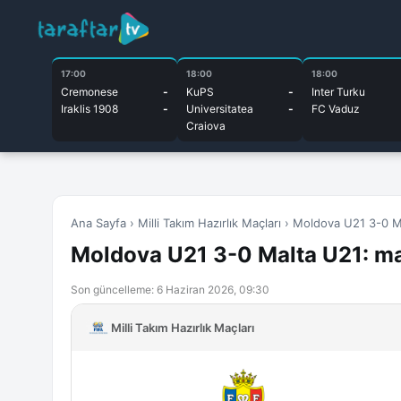
17:00
18:00
18:00
Cremonese
-
KuPS
-
Inter Turku
Iraklis 1908
-
Universitatea
-
FC Vaduz
Craiova
Ana Sayfa
›
Milli Takım Hazırlık Maçları
›
Moldova U21 3-0 Malt
Moldova U21 3-0 Malta U21: maçın
Son güncelleme: 6 Haziran 2026, 09:30
Milli Takım Hazırlık Maçları