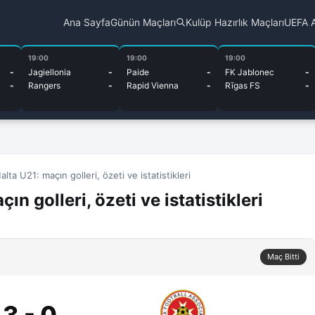
Ana Sayfa
Günün Maçları
Kulüp Hazırlık Maçları
UEFA A
19:00
19:00
19:00
-
Jagiellonia
-
Paide
-
FK Jablonec
-
-
Rangers
-
Rapid Vienna
-
Rīgas FS
-
a U21: maçın golleri, özeti ve istatistikleri
 golleri, özeti ve istatistikleri
Maç Bitti
3 - 0