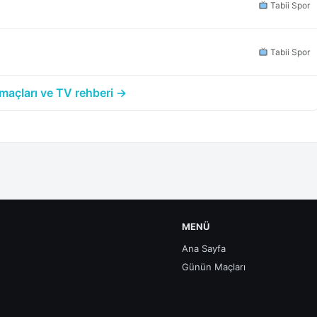
Tabii Spor
Tabii Spor
açları ve TV rehberi →
MENÜ
Ana Sayfa
Günün Maçları