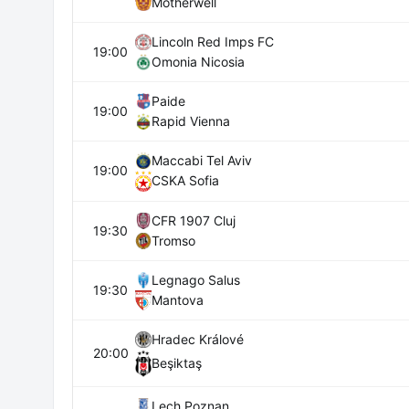
Motherwell
Lincoln Red Imps FC
19:00
Omonia Nicosia
Paide
19:00
Rapid Vienna
Maccabi Tel Aviv
19:00
CSKA Sofia
CFR 1907 Cluj
19:30
Tromso
Legnago Salus
19:30
Mantova
Hradec Králové
20:00
Beşiktaş
Lech Poznan