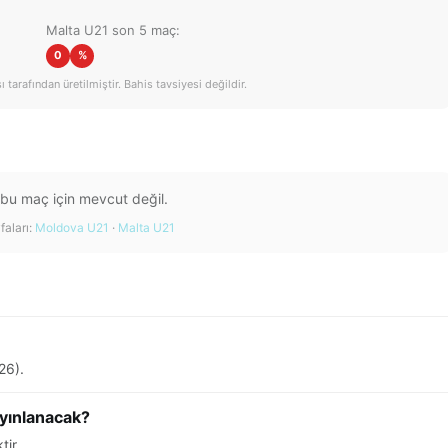
Malta U21 son 5 maç:
0
%
tarafından üretilmiştir. Bahis tavsiyesi değildir.
 bu maç için mevcut değil.
faları:
Moldova U21
·
Malta U21
26).
yınlanacak?
tir.