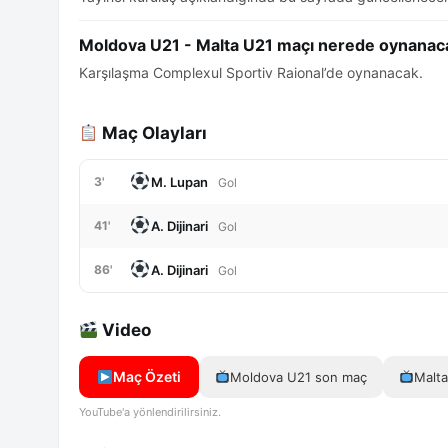
Moldova U21 - Malta U21 maçı nerede oynanac
Karşılaşma Complexul Sportiv Raional’de oynanacak.
Maç Olayları
M. Lupan
3'
Gol
A. Dijinari
41'
Gol
A. Dijinari
86'
Gol
Video
Maç Özeti
Moldova U21 son maç
Malt
YouTube'a yönlendirilirsiniz.