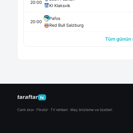
20:00
KI Klaksvik
Pafos
20:00
Red Bull Salzburg
Tüm günün m
taraftar
tv
Canlı skor · Fikstür · TV rehberi · Maç önizleme ve özetleri