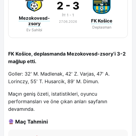
2 - 3
İY: 1 - 1
Mezokovesd-
FK Košice
27.06.2026
zsory
Deplasman
Ev Sahibi
FK Košice, deplasmanda Mezokovesd-zsory’i 3-2
mağlup etti.
Goller: 32' M. Madlenak, 42' Z. Varjas, 47' A.
Lorinczy, 55' T. Husarcik, 89' M. Dimun.
Maçın geniş özeti, istatistikleri, oyuncu
performansları ve öne çıkan anları sayfanın
devamında.
Maç Tahmini