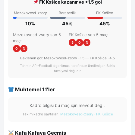
FK Košice kazanır ve +1.5 gol
Mezokovesd-zsory
Beraberlik
FK Košice
10%
45%
45%
Mezokovesd-zsory son 5
FK Košice son 5 maç:
maç:
5
0
%
0
%
Beklenen gol: Mezokovesd-zsory -1.5 — FK Košice -4.5
Tahmin API-Football algoritması tarafından üretilmiştir. Bahis
tavsiyesi değildir.
Muhtemel 11'ler
Kadro bilgisi bu maç için mevcut değil.
Takım kadro sayfaları:
Mezokovesd-zsory
·
FK Košice
Kafa Kafaya Geçmiş