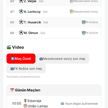
Z. Varjas
42'
Mezokovesd-zsory
Gol
A. Lorinczy
47'
Mezokovesd-zsory
Gol
T. Husarcik
55'
FK Košice
Gol
M. Dimun
89'
FK Košice
Gol
Video
Maç Özeti
Mezokovesd-zsory son maç
FK Košice son maç
YouTube'a yönlendirilirsiniz.
Günün Maçları
Estarreja
10:00
Yayın bilgisi açıklanmadı
União Lamas