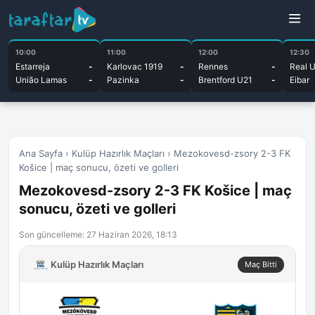
10:00
11:00
12:00
12:30
Estarreja
-
Karlovac 1919
-
Rennes
-
Real 
União Lamas
-
Pazinka
-
Brentford U21
-
Eibar
Ana Sayfa
›
Kulüp Hazırlık Maçları
›
Mezokovesd-zsory 2-3 FK
Košice | maç sonucu, özeti ve golleri
Mezokovesd-zsory 2-3 FK Košice | maç
sonucu, özeti ve golleri
Son güncelleme: 27 Haziran 2026, 18:13
Kulüp Hazırlık Maçları
Maç Bitti