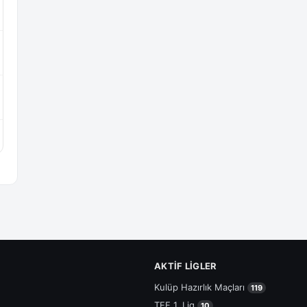
AKTIF LIGLER
Kulüp Hazırlık Maçları
119
TFF 1. Lig
10