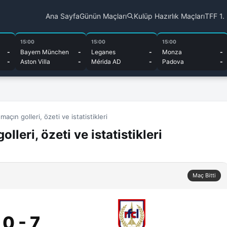
Ana Sayfa
Günün Maçları
Kulüp Hazırlık Maçları
TFF 1.
15:00
15:00
15:00
-
Bayern München
-
Leganes
-
Monza
-
-
Aston Villa
-
Mérida AD
-
Padova
-
çın golleri, özeti ve istatistikleri
leri, özeti ve istatistikleri
Maç Bitti
0 - 7