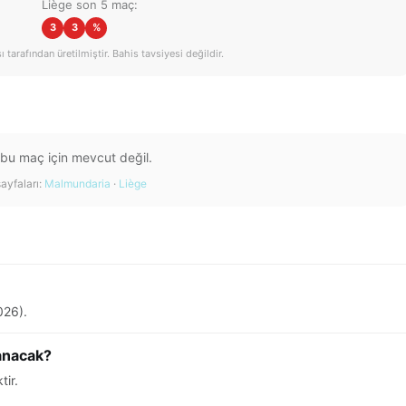
Liège son 5 maç:
3
3
%
tarafından üretilmiştir. Bahis tavsiyesi değildir.
 bu maç için mevcut değil.
ayfaları:
Malmundaria
·
Liège
026).
anacak?
tir.