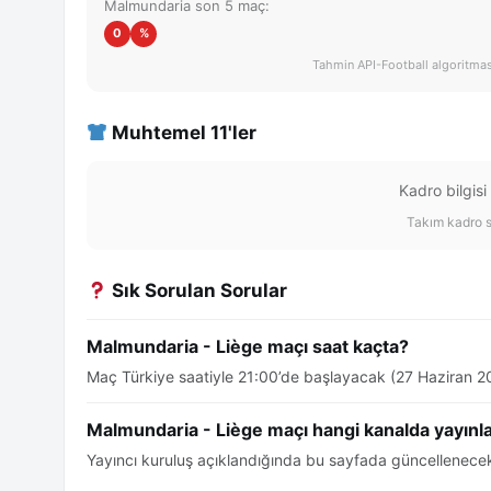
Malmundaria son 5 maç:
0
%
Tahmin API-Football algoritması 
Muhtemel 11'ler
Kadro bilgisi
Takım kadro s
Sık Sorulan Sorular
Malmundaria - Liège maçı saat kaçta?
Maç Türkiye saatiyle 21:00’de başlayacak (27 Haziran 2
Malmundaria - Liège maçı hangi kanalda yayınl
Yayıncı kuruluş açıklandığında bu sayfada güncellenecek