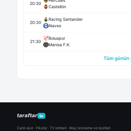
Hércules
20:30
Castellón
Racing Santander
20:30
Alaves
Boluspor
21:30
Manisa F.K.
Tüm günün m
taraftar
tv
Canlı skor · Fikstür · TV rehberi · Maç önizleme ve özetleri