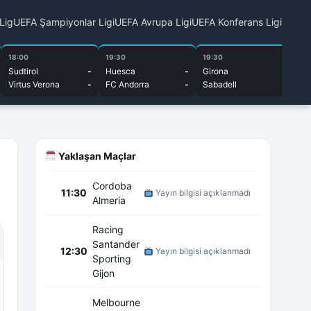
 Lig
UEFA Şampiyonlar Ligi
UEFA Avrupa Ligi
UEFA Konferans Ligi
18:00
19:30
19:30
20
Sudtirol
-
Huesca
-
Girona
-
Al
Virtus Verona
-
FC Andorra
-
Sabadell
-
El
Yaklaşan Maçlar
Cordoba
11:30
Yayın bilgisi açıklanmadı
Almeria
Racing
Santander
12:30
Yayın bilgisi açıklanmadı
Sporting
Gijon
Melbourne