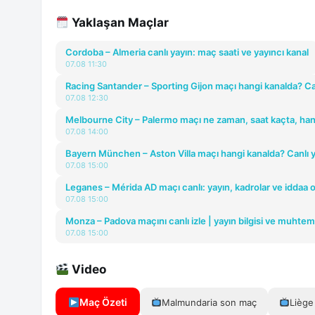
Yaklaşan Maçlar
Cordoba – Almeria canlı yayın: maç saati ve yayıncı kanal
07.08 11:30
Racing Santander – Sporting Gijon maçı hangi kanalda? Ca
07.08 12:30
Melbourne City – Palermo maçı ne zaman, saat kaçta, han
07.08 14:00
Bayern München – Aston Villa maçı hangi kanalda? Canlı y
07.08 15:00
Leganes – Mérida AD maçı canlı: yayın, kadrolar ve iddaa o
07.08 15:00
Monza – Padova maçını canlı izle | yayın bilgisi ve muhteme
07.08 15:00
Video
Maç Özeti
Malmundaria son maç
Liège