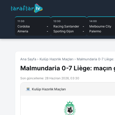
11:30
12:30
14:00
Cordoba
-
Racing Santander
-
Melbourne City
Almeria
-
Sporting Gijon
-
Palermo
Ana Sayfa
›
Kulüp Hazırlık Maçları
›
Malmundaria 0-7 Liège: ma
Malmundaria 0-7 Liège: maçın gol
Son güncelleme: 28 Haziran 2026, 03:30
Kulüp Hazırlık Maçları