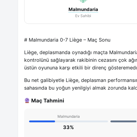
Malmundaria
Ev Sahibi
# Malmundaria 0-7 Liège – Maç Sonu
Liège, deplasmanda oynadığı maçta Malmundaria’
kontrolünü sağlayarak rakibinin cezasını çok ağ
üstün oyununa karşı etkili bir direnç gösteremedı
Bu net galibiyetle Liège, deplasman performansı
sahasında bu yoğun yenilgiyi almak zorunda kaldı
Maç Tahmini
Malmundaria
33%