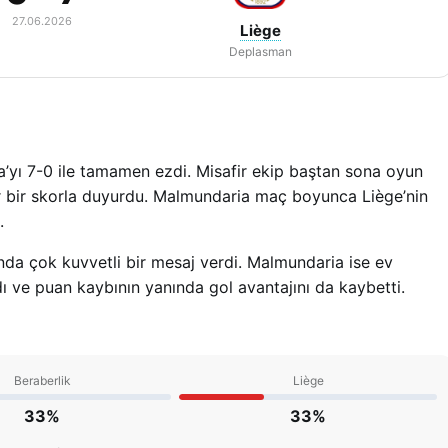
27.06.2026
Liège
Deplasman
yı 7-0 ile tamamen ezdi. Misafir ekip baştan sona oyun
ır bir skorla duyurdu. Malmundaria maç boyunca Liège’nin
.
nda çok kuvvetli bir mesaj verdi. Malmundaria ise ev
 ve puan kaybının yanında gol avantajını da kaybetti.
Beraberlik
Liège
33%
33%