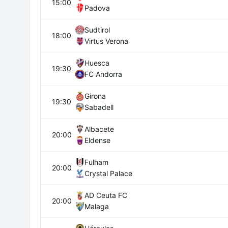
15:00
Padova
Sudtirol
18:00
Virtus Verona
Huesca
19:30
FC Andorra
Girona
19:30
Sabadell
Albacete
20:00
Eldense
Fulham
20:00
Crystal Palace
AD Ceuta FC
20:00
Malaga