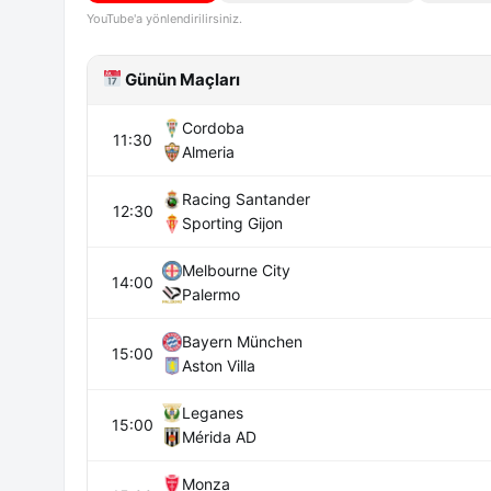
YouTube'a yönlendirilirsiniz.
Günün Maçları
Cordoba
11:30
Almeria
Racing Santander
12:30
Sporting Gijon
Melbourne City
14:00
Palermo
Bayern München
15:00
Aston Villa
Leganes
15:00
Mérida AD
Monza