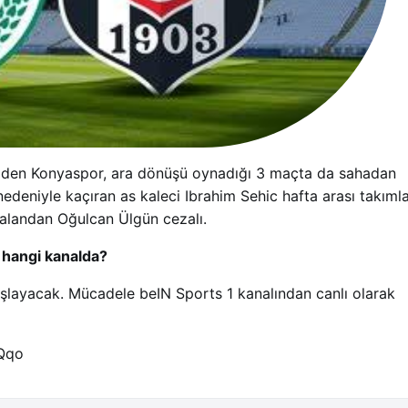
 giden Konyaspor, ara dönüşü oynadığı 3 maçta da sahadan
 nedeniyle kaçıran as kaleci Ibrahim Sehic hafta arası takıml
 alandan Oğulcan Ülgün cezalı.
 hangi kanalda?
şlayacak. Mücadele beIN Sports 1 kanalından canlı olarak
Qqo