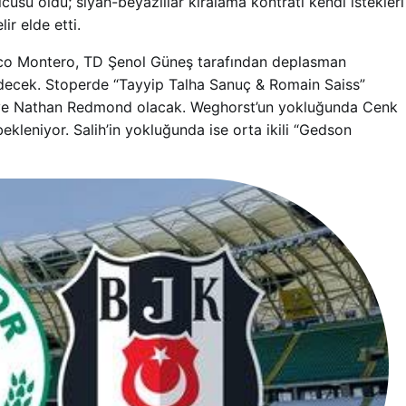
usu oldu; siyah-beyazlılar kiralama kontratı kendi istekleri
ir elde etti.
isco Montero, TD Şenol Güneş tarafından deplasman
decek. Stoperde “Tayyip Talha Sanuç & Romain Saiss”
u ve Nathan Redmond olacak. Weghorst’un yokluğunda Cenk
leniyor. Salih’in yokluğunda ise orta ikili “Gedson