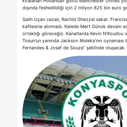
kiralanan Hollandalı golcü Manchester United yolc
dışında feshedildiği için 2 milyon 825 bin euro gel
Salih Uçan cezalı, Rachid Ghezzal sakat. Franc
kafilesine alınmadı. Kalede Mert Günok devam e
ortaklığı göreceğiz. Kanatlarda Kevin N’Koudo
Tosun’un yanında Jackson Muleka’nın oynaması bek
Fernandes & Josef de Souza” şeklinde oluşacak.