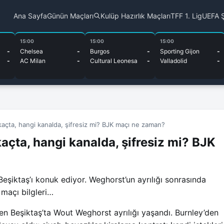
Ana Sayfa
Günün Maçları
Kulüp Hazırlık Maçları
TFF 1. Lig
UEFA Ş
15:00
15:00
15:00
-
Chelsea
-
Burgos
-
Sporting Gijon
-
-
AC Milan
-
Cultural Leonesa
-
Valladolid
-
açta, hangi kanalda, şifresiz mi? BJK maçı ne zaman?
açta, hangi kanalda, şifresiz mi? BJK
iktaş’ı konuk ediyor. Weghorst’un ayrılığı sonrasında
maçı bilgleri…
 Beşiktaş’ta Wout Weghorst ayrılığı yaşandı. Burnley’den