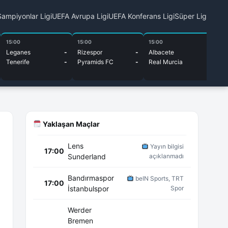
ampiyonlar Ligi
UEFA Avrupa Ligi
UEFA Konferans Ligi
Süper Lig
15:00
15:00
15:00
15
Leganes
-
Rizespor
-
Albacete
-
Ml
Tenerife
-
Pyramids FC
-
Real Murcia
-
HN
Yaklaşan Maçlar
Lens
Yayın bilgisi
17:00
Sunderland
açıklanmadı
Bandırmaspor
beIN Sports, TRT
17:00
İstanbulspor
Spor
Werder
Bremen