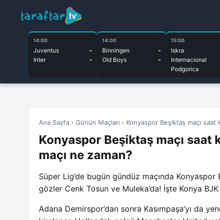
14:00
14:00
15:00
Juventus
-
Binningen
-
Iskra
Inter
-
Old Boys
-
Internacional
Podgorica
Ana Sayfa
›
Günün Maçları
›
Konyaspor Beşiktaş maçı saat k
Konyaspor Beşiktaş maçı saat k
maçı ne zaman?
Süper Lig’de bugün gündüz maçında Konyaspor Beş
gözler Cenk Tosun ve Muleka’da! İşte Konya BJK 
Adana Demirspor’dan sonra Kasımpaşa’yı da yenen