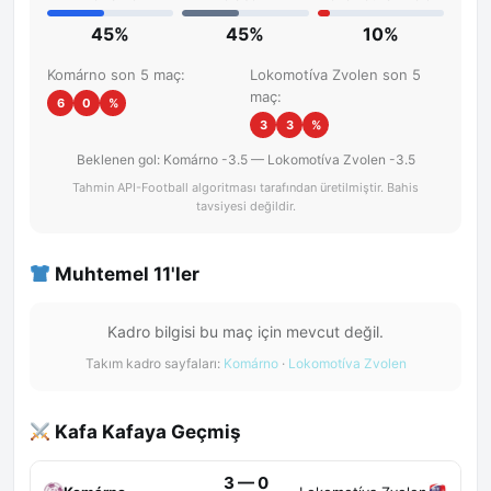
45%
45%
10%
Komárno son 5 maç:
Lokomotíva Zvolen son 5
maç:
6
0
%
3
3
%
Beklenen gol: Komárno -3.5 — Lokomotíva Zvolen -3.5
Tahmin API-Football algoritması tarafından üretilmiştir. Bahis
tavsiyesi değildir.
Muhtemel 11'ler
Kadro bilgisi bu maç için mevcut değil.
Takım kadro sayfaları:
Komárno
·
Lokomotíva Zvolen
Kafa Kafaya Geçmiş
3 — 0