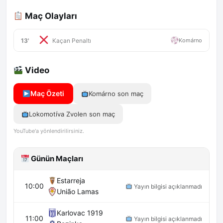
Maç Olayları
13'
Komárno
Kaçan Penaltı
Video
Maç Özeti
Komárno son maç
Lokomotíva Zvolen son maç
YouTube'a yönlendirilirsiniz.
Günün Maçları
Estarreja
10:00
Yayın bilgisi açıklanmadı
União Lamas
Karlovac 1919
11:00
Yayın bilgisi açıklanmadı