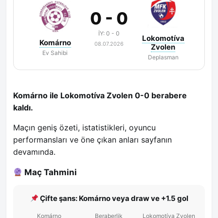
0 - 0
İY: 0 - 0
Lokomotíva
Komárno
08.07.2026
Zvolen
Ev Sahibi
Deplasman
Komárno ile Lokomotíva Zvolen 0-0 berabere
kaldı.
Maçın geniş özeti, istatistikleri, oyuncu
performansları ve öne çıkan anları sayfanın
devamında.
Maç Tahmini
Çifte şans: Komárno veya draw ve +1.5 gol
Komárno
Beraberlik
Lokomotíva Zvolen