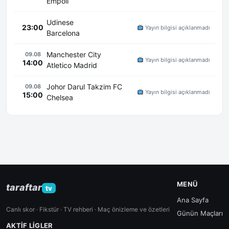
Empoli
Udinese
23:00
Yayın bilgisi açıklanmadı
Barcelona
Manchester City
09.08
Yayın bilgisi açıklanmadı
14:00
Atletico Madrid
Johor Darul Takzim FC
09.08
Yayın bilgisi açıklanmadı
15:00
Chelsea
MENÜ
taraftar
tv
Ana Sayfa
Canlı skor · Fikstür · TV rehberi · Maç önizleme ve özetleri
Günün Maçları
AKTIF LIGLER