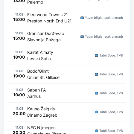
13:00
Palermo
Fleetwood Town U21
11.08
Yayın bilgisi açıklanmadı
15:00
Preston North End U21
Graničar Đurđevac
11.08
Yayın bilgisi açıklanmadı
15:00
Slavonija Požega
Kairat Almaty
11.08
Tabii Spor, TV8
18:00
Levski Sofia
Bodo/Glimt
11.08
Tabii Spor, TV8
19:00
Union St. Gilloise
Sabah FA
11.08
Tabii Spor, TV8
19:00
Aarhus
Kauno Žalgiris
11.08
Tabii Spor, TV8
20:00
Dinamo Zagreb
NEC Nijmegen
11.08
Tabii Spor, TV8
20:30
Olympiakos Piraeus