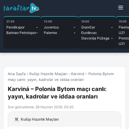
21:30
13:00
15:00
15:00
Pendikspor
-
Juventus
-
Graničar
-
Fleet
Batman Petrolspor
-
Palermo
-
Đurđevac
U21
Slavonija Požega
-
Presto
U21
Ana Sayfa
›
Kulüp Hazırlık Maçları
›
Karviná – Polonia Bytom
maçı canlı: yayın, kadrolar ve iddaa oranları
Karviná – Polonia Bytom maçı canlı:
yayın, kadrolar ve iddaa oranları
Son güncelleme: 28 Haziran 2026, 05:30
Kulüp Hazırlık Maçları