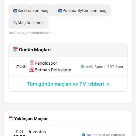
Karviná son maç
Polonia Bytom son maç
Maç önizleme
YouTube'a yönlendirilirsiniz.
Günün Maçları
Pendikspor
21:30
beIN Sports, TRT Spor
Batman Petrolspor
Tüm günün maçları ve TV rehberi →
Yaklaşan Maçlar
Juventus
11.08
Yayın bilgisi açıklanmadı