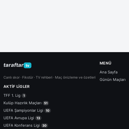
MENÜ
taraftar
tv
Ana Sayfa
Canlı skor · Fikstür · TV rehberi · Maç önizleme ve özetleri
Günün Maçları
AKTIF LIGLER
TFF 1. Lig
1
Kulüp Hazırlık Maçları
51
UEFA Şampiyonlar Ligi
10
UEFA Avrupa Ligi
13
UEFA Konferans Ligi
30