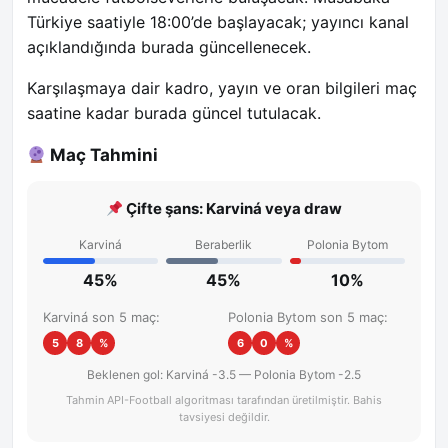
Türkiye saatiyle 18:00’de başlayacak; yayıncı kanal
açıklandığında burada güncellenecek.
Karşılaşmaya dair kadro, yayın ve oran bilgileri maç
saatine kadar burada güncel tutulacak.
Maç Tahmini
Çifte şans: Karviná veya draw
Karviná
Beraberlik
Polonia Bytom
45%
45%
10%
Karviná son 5 maç:
Polonia Bytom son 5 maç:
5
8
%
6
0
%
Beklenen gol: Karviná -3.5 — Polonia Bytom -2.5
Tahmin API-Football algoritması tarafından üretilmiştir. Bahis
tavsiyesi değildir.