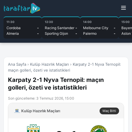
11:30
12:30
14:00
15:00
Cordoba
-
Racing Santander
-
Melbourne City
-
Bayer
Almeria
-
Sporting Gijon
-
Palermo
-
Aston 
Ana Sayfa
›
Kulüp Hazırlık Maçları
›
Karpaty 2-1 Nyva Ternopil:
maçın golleri, özeti ve istatistikleri
Karpaty 2-1 Nyva Ternopil: maçın
golleri, özeti ve istatistikleri
Son güncelleme: 3 Temmuz 2026, 15:00
Kulüp Hazırlık Maçları
Maç Bitti