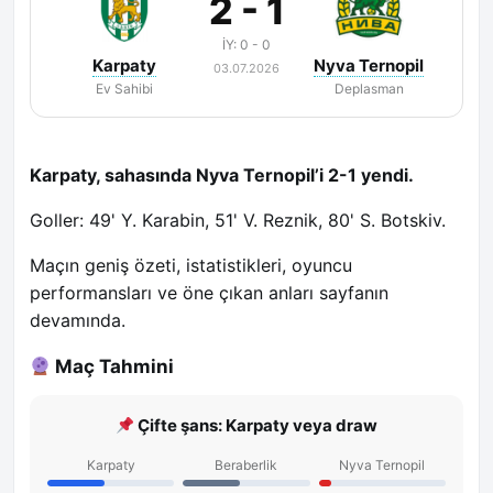
2 - 1
İY: 0 - 0
Karpaty
Nyva Ternopil
03.07.2026
Ev Sahibi
Deplasman
Karpaty, sahasında Nyva Ternopil’i 2-1 yendi.
Goller: 49' Y. Karabin, 51' V. Reznik, 80' S. Botskiv.
Maçın geniş özeti, istatistikleri, oyuncu
performansları ve öne çıkan anları sayfanın
devamında.
Maç Tahmini
Çifte şans: Karpaty veya draw
Karpaty
Beraberlik
Nyva Ternopil