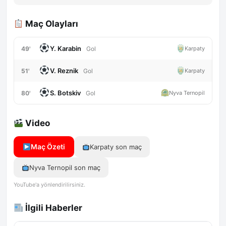
Maç Olayları
Y. Karabin
49'
Karpaty
Gol
V. Reznik
51'
Karpaty
Gol
S. Botskiv
80'
Nyva Ternopil
Gol
Video
Maç Özeti
Karpaty son maç
Nyva Ternopil son maç
YouTube'a yönlendirilirsiniz.
İlgili Haberler