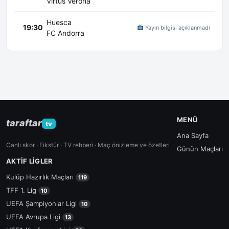
Virtus Verona
Huesca
19:30
Yayın bilgisi açıklanmadı
FC Andorra
MENÜ
taraftar
tv
Ana Sayfa
Canlı skor · Fikstür · TV rehberi · Maç önizleme ve özetleri
Günün Maçları
AKTIF LIGLER
Kulüp Hazırlık Maçları
119
TFF 1. Lig
10
UEFA Şampiyonlar Ligi
10
UEFA Avrupa Ligi
13