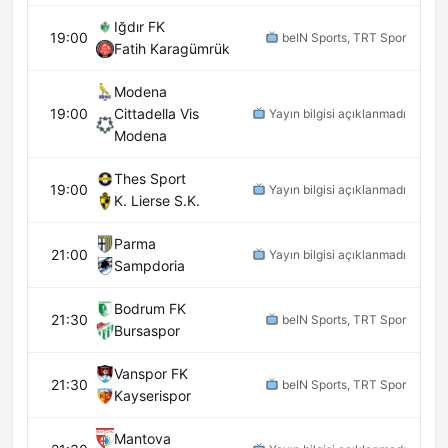
Iğdır FK
19:00
beIN Sports, TRT Spor
Fatih Karagümrük
Modena
19:00
Cittadella Vis
Yayın bilgisi açıklanmadı
Modena
Thes Sport
19:00
Yayın bilgisi açıklanmadı
K. Lierse S.K.
Parma
21:00
Yayın bilgisi açıklanmadı
Sampdoria
Bodrum FK
21:30
beIN Sports, TRT Spor
Bursaspor
Vanspor FK
21:30
beIN Sports, TRT Spor
Kayserispor
Mantova