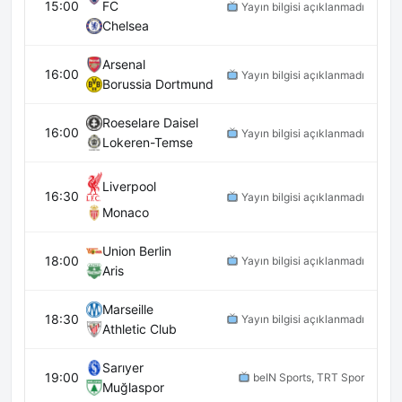
15:00
FC
Yayın bilgisi açıklanmadı
Chelsea
Arsenal
16:00
Yayın bilgisi açıklanmadı
Borussia Dortmund
Roeselare Daisel
16:00
Yayın bilgisi açıklanmadı
Lokeren-Temse
Liverpool
16:30
Yayın bilgisi açıklanmadı
Monaco
Union Berlin
18:00
Yayın bilgisi açıklanmadı
Aris
Marseille
18:30
Yayın bilgisi açıklanmadı
Athletic Club
Sarıyer
19:00
beIN Sports, TRT Spor
Muğlaspor