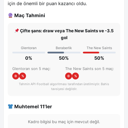
için de önemli bir puan kazancı oldu.
Maç Tahmini
Çifte şans: draw veya The New Saints ve -3.5
gol
Glentoran
Beraberlik
The New Saints
0%
50%
50%
Glentoran son 5 maç:
The New Saints son 5 maç:
0
%
0
%
Tahmin API-Football algoritması tarafından üretilmiştir. Bahis
tavsiyesi değildir.
Muhtemel 11'ler
Kadro bilgisi bu maç için mevcut değil.