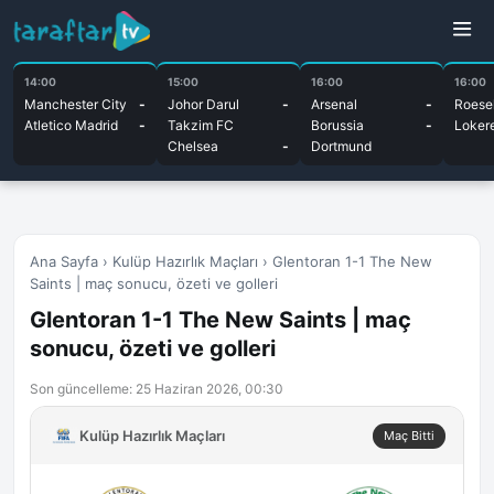
14:00
15:00
16:00
16:00
Manchester City
-
Johor Darul
-
Arsenal
-
Roesel
Atletico Madrid
-
Takzim FC
Borussia
-
Loker
Chelsea
-
Dortmund
Ana Sayfa
›
Kulüp Hazırlık Maçları
›
Glentoran 1-1 The New
Saints | maç sonucu, özeti ve golleri
Glentoran 1-1 The New Saints | maç
sonucu, özeti ve golleri
Son güncelleme: 25 Haziran 2026, 00:30
Kulüp Hazırlık Maçları
Maç Bitti