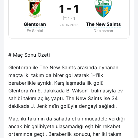
1 - 1
İY: 1 - 1
Glentoran
The New Saints
24.06.2026
Ev Sahibi
Deplasman
# Maç Sonu Özeti
Glentoran ile The New Saints arasında oynanan
maçta iki takım da birer gol atarak 1-1’lik
beraberlikle ayrıldı. Karşılaşmada ilk golü
Glentoran’ın 9. dakikada B. Wilson’ı bulmasıyla ev
sahibi takım açılış yaptı. The New Saints ise 34.
dakikada J. Jenkins’in golüyle dengeyi sağladı.
Maç, iki takımın da sahada etkin mücadele verdiği
ancak bir galibiyete ulaşamadığı eşit bir rekabet
ortamında geçti. Beraberlik sonucu, her iki takım