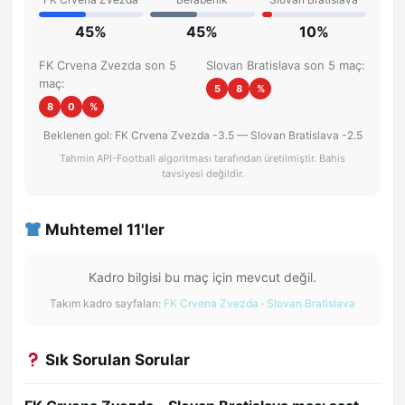
45%
45%
10%
FK Crvena Zvezda son 5
Slovan Bratislava son 5 maç:
maç:
5
8
%
8
0
%
Beklenen gol: FK Crvena Zvezda -3.5 — Slovan Bratislava -2.5
Tahmin API-Football algoritması tarafından üretilmiştir. Bahis
tavsiyesi değildir.
Muhtemel 11'ler
Kadro bilgisi bu maç için mevcut değil.
Takım kadro sayfaları:
FK Crvena Zvezda
·
Slovan Bratislava
Sık Sorulan Sorular