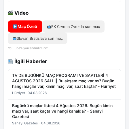
Video
Maç Özeti
FK Crvena Zvezda son maç
Slovan Bratislava son maç
YouTube'a yönlendirilirsiniz.
İlgili Haberler
TV'DE BUGÜNKÜ MAÇ PROGRAMI VE SAATLERİ 4
AĞUSTOS 2026 SALI || Bu akşam maç var mı? Bugün
hangi maçlar var, kimin maçı var, saat kaçta? - Hürriyet
Hürriyet · 04.08.2026
Bugünkü maçlar listesi 4 Ağustos 2026: Bugün kimin
maçı var, saat kaçta ve hangi kanalda? - Sanayi
Gazetesi
Sanayi Gazetesi · 04.08.2026