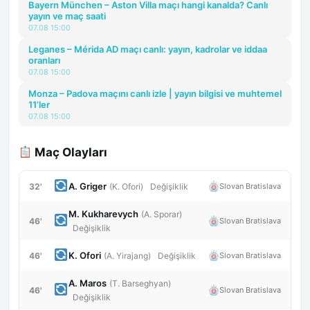
Bayern München – Aston Villa maçı hangi kanalda? Canlı
yayın ve maç saati
07.08 15:00
Leganes – Mérida AD maçı canlı: yayın, kadrolar ve iddaa
oranları
07.08 15:00
Monza – Padova maçını canlı izle | yayın bilgisi ve muhtemel
11’ler
07.08 15:00
Maç Olayları
A. Griger
32'
Slovan Bratislava
(K. Ofori)
Değişiklik
M. Kukharevych
(A. Sporar)
46'
Slovan Bratislava
Değişiklik
K. Ofori
46'
Slovan Bratislava
(A. Yirajang)
Değişiklik
A. Maros
(T. Barseghyan)
46'
Slovan Bratislava
Değişiklik