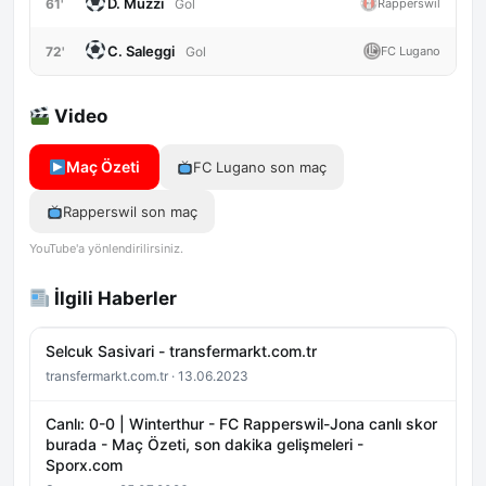
D. Muzzi
61'
Rapperswil
Gol
C. Saleggi
72'
FC Lugano
Gol
Video
Maç Özeti
FC Lugano son maç
Rapperswil son maç
YouTube'a yönlendirilirsiniz.
İlgili Haberler
Selcuk Sasivari - transfermarkt.com.tr
transfermarkt.com.tr · 13.06.2023
Canlı: 0-0 | Winterthur - FC Rapperswil-Jona canlı skor
burada - Maç Özeti, son dakika gelişmeleri -
Sporx.com