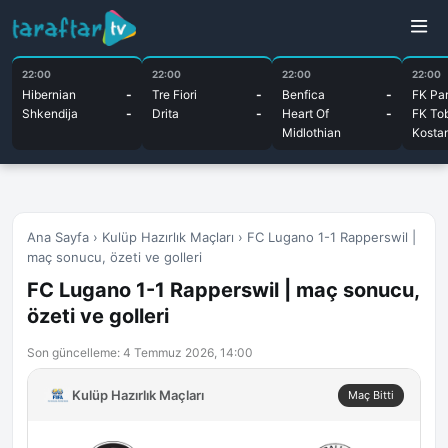
22:00
22:00
22:00
22:00
Hibernian
-
Tre Fiori
-
Benfica
-
FK Par
Shkendija
-
Drita
-
Heart Of
-
FK To
Midlothian
Kosta
Ana Sayfa
›
Kulüp Hazırlık Maçları
›
FC Lugano 1-1 Rapperswil |
maç sonucu, özeti ve golleri
FC Lugano 1-1 Rapperswil | maç sonucu,
özeti ve golleri
Son güncelleme: 4 Temmuz 2026, 14:00
Kulüp Hazırlık Maçları
Maç Bitti