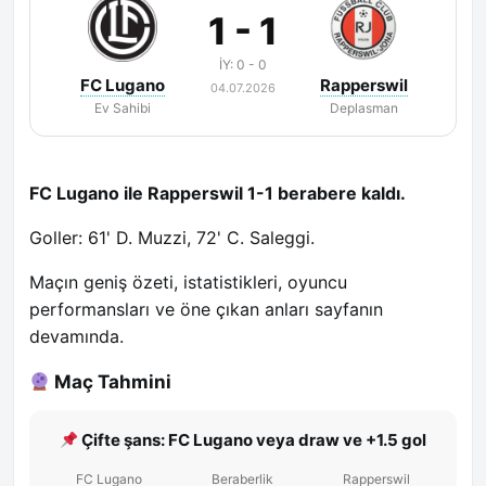
1 - 1
İY: 0 - 0
FC Lugano
Rapperswil
04.07.2026
Ev Sahibi
Deplasman
FC Lugano ile Rapperswil 1-1 berabere kaldı.
Goller: 61' D. Muzzi, 72' C. Saleggi.
Maçın geniş özeti, istatistikleri, oyuncu
performansları ve öne çıkan anları sayfanın
devamında.
Maç Tahmini
Çifte şans: FC Lugano veya draw ve +1.5 gol
FC Lugano
Beraberlik
Rapperswil