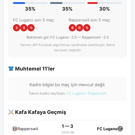
35%
35%
30%
FC Lugano son 5 maç:
Rapperswil son 5 maç:
2
5
%
6
0
%
Beklenen gol: FC Lugano -2.5 — Rapperswil -3.5
Tahmin API-Football algoritması tarafından üretilmiştir. Bahis
tavsiyesi değildir.
Muhtemel 11'ler
Kadro bilgisi bu maç için mevcut değil.
Takım kadro sayfaları:
FC Lugano
·
Rapperswil
Kafa Kafaya Geçmiş
1 — 3
Rapperswil
FC Lugano
2024-09