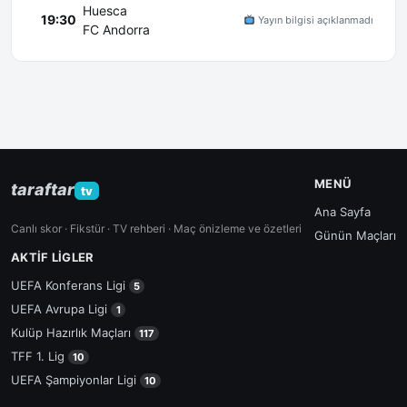
Huesca
19:30
Yayın bilgisi açıklanmadı
FC Andorra
MENÜ
taraftar
tv
Ana Sayfa
Canlı skor · Fikstür · TV rehberi · Maç önizleme ve özetleri
Günün Maçları
AKTIF LIGLER
UEFA Konferans Ligi
5
UEFA Avrupa Ligi
1
Kulüp Hazırlık Maçları
117
TFF 1. Lig
10
UEFA Şampiyonlar Ligi
10