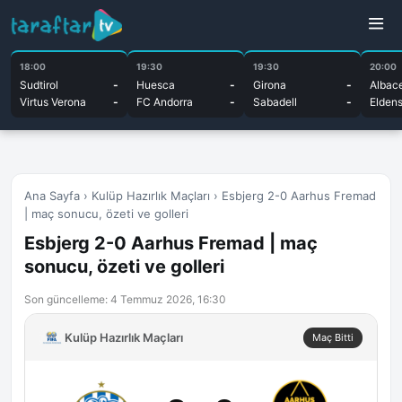
18:00
19:30
19:30
20:00
Sudtirol
-
Huesca
-
Girona
-
Albac
Virtus Verona
-
FC Andorra
-
Sabadell
-
Elden
Ana Sayfa
›
Kulüp Hazırlık Maçları
›
Esbjerg 2-0 Aarhus Fremad
| maç sonucu, özeti ve golleri
Esbjerg 2-0 Aarhus Fremad | maç
sonucu, özeti ve golleri
Son güncelleme: 4 Temmuz 2026, 16:30
Kulüp Hazırlık Maçları
Maç Bitti