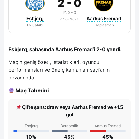
2 - 0
İY: 0 - 0
Esbjerg
Aarhus Fremad
04.07.2026
Ev Sahibi
Deplasman
Esbjerg, sahasında Aarhus Fremad’i 2-0 yendi.
Maçın geniş özeti, istatistikleri, oyuncu
performansları ve öne çıkan anları sayfanın
devamında.
Maç Tahmini
Çifte şans: draw veya Aarhus Fremad ve +1.5
gol
Esbjerg
Beraberlik
Aarhus Fremad
10%
45%
45%