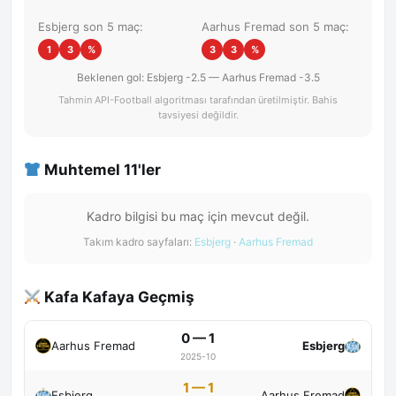
Esbjerg son 5 maç:
Aarhus Fremad son 5 maç:
1
3
%
3
3
%
Beklenen gol: Esbjerg -2.5 — Aarhus Fremad -3.5
Tahmin API-Football algoritması tarafından üretilmiştir. Bahis
tavsiyesi değildir.
Muhtemel 11'ler
Kadro bilgisi bu maç için mevcut değil.
Takım kadro sayfaları:
Esbjerg
·
Aarhus Fremad
Kafa Kafaya Geçmiş
0 — 1
Aarhus Fremad
Esbjerg
2025-10
1 — 1
Esbjerg
Aarhus Fremad