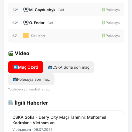
M. Gayduchyk
52'
Polessya
Gol
O. Fedor
62'
Polessya
Gol
67'
Polessya
Sarı Kart
Video
Maç Özeti
CSKA Sofia son maç
Polessya son maç
YouTube'a yönlendirilirsiniz.
İlgili Haberler
CSKA Sofia - Derry City Maçı Tahmini: Muhtemel
Kadrolar - Vietnam.vn
Vietnam.vn · 09.07.2026