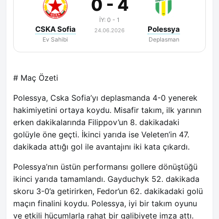
0 - 4
İY: 0 - 1
CSKA Sofia
Polessya
24.06.2026
Ev Sahibi
Deplasman
# Maç Özeti
Polessya, Cska Sofia’yı deplasmanda 4-0 yenerek
hakimiyetini ortaya koydu. Misafir takım, ilk yarının
erken dakikalarında Filippov’un 8. dakikadaki
golüyle öne geçti. İkinci yarıda ise Veleten’in 47.
dakikada attığı gol ile avantajını iki kata çıkardı.
Polessya’nın üstün performansı gollere dönüştüğü
ikinci yarıda tamamlandı. Gayduchyk 52. dakikada
skoru 3-0’a getirirken, Fedor’un 62. dakikadaki golü
maçın finalini koydu. Polessya, iyi bir takım oyunu
ve etkili hücumlarla rahat bir galibiyete imza attı.