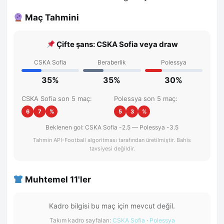
Maç Tahmini
Çifte şans: CSKA Sofia veya draw
CSKA Sofia
Beraberlik
Polessya
35%
35%
30%
CSKA Sofia son 5 maç:
Polessya son 5 maç:
6
7
%
5
3
%
Beklenen gol: CSKA Sofia -2.5 — Polessya -3.5
Tahmin API-Football algoritması tarafından üretilmiştir. Bahis
tavsiyesi değildir.
Muhtemel 11'ler
Kadro bilgisi bu maç için mevcut değil.
Takım kadro sayfaları:
CSKA Sofia
·
Polessya