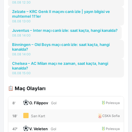
08.08 12:30
Zelzate – KRC Genk II maçını canlı izle | yayın bilgisi ve
muhtemel 11’ler
08.08 13:00
Juventus – Inter maçı canlı izle: saat kaçta, hangi kanalda?
08.08 14:00
Binningen – Old Boys maçı canlı izle: saat kaçta, hangi
kanalda?
08.08 14:00
Chelsea – AC Milan maçı ne zaman, saat kaçta, hangi
kanalda?
08.08 15:00
Maç Olayları
O. Filippov
8'
Polessya
Gol
18'
CSKA Sofia
Sarı Kart
V. Veleten
47'
Polessya
Gol