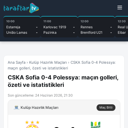
10:00
11:00
12:00
12:30
Estarreja
-
Karlovac 1919
-
Rennes
-
Real 
União Lamas
-
Pazinka
-
Brentford U21
-
Eibar
Ana Sayfa
›
Kulüp Hazırlık Maçları
›
CSKA Sofia 0-4 Polessya:
maçın golleri, özeti ve istatistikleri
CSKA Sofia 0-4 Polessya: maçın golleri,
özeti ve istatistikleri
Son güncelleme: 24 Haziran 2026, 21:30
Kulüp Hazırlık Maçları
Maç Bitti