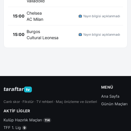
Valladolid
Chelsea
15:00
Yayın bilgisi açıklanmadı
AC Milan
Burgos
15:00
Yayın bilgisi açıklanmadı
Cultural Leonesa
MENÜ
taraftar
tv
Ana Sayfa
Canlı skor · Fikstür · TV rehberi · Maç önizleme ve özetleri
Günün Maçları
AKTIF LIGLER
Kulüp Hazırlık Maçları
114
TFF 1. Lig
9