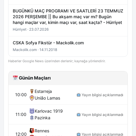
BUGÜNKÜ MAÇ PROGRAMI VE SAATLERİ 23 TEMMUZ
2026 PERŞEMBE || Bu akşam maç var mı? Bugün
hangi maçlar var, kimin maçı var, saat kaçta? - Hürriyet
Hürriyet · 23.07.2026
CSKA Sofya Fikstür - Mackolik.com
Mackolik.com · 14.11.2018
Haberler Google News üzerinden derlenir; kaynağa yönlendirir.
Günün Maçları
Estarreja
10:00
Yayın bilgisi açıklanmadı
União Lamas
Karlovac 1919
11:00
Yayın bilgisi açıklanmadı
Pazinka
Rennes
12:00
Yayın bilgisi açıklanmadı