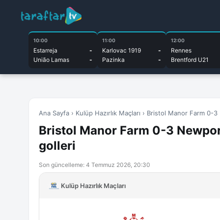
10:00
11:00
12:00
Estarreja
-
Karlovac 1919
-
Rennes
União Lamas
-
Pazinka
-
Brentford U21
Ana Sayfa
›
Kulüp Hazırlık Maçları
›
Bristol Manor Farm 0-3 
Bristol Manor Farm 0-3 Newpor
golleri
Son güncelleme: 4 Temmuz 2026, 20:30
Kulüp Hazırlık Maçları