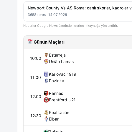
Newport County Vs AS Roma: canlı skorlar, kadrolar
365Scores · 14.07.2026
Haberler Google News üzerinden derlenir; kaynağa yönlendirir.
Günün Maçları
Estarreja
10:00
União Lamas
Karlovac 1919
11:00
Pazinka
Rennes
12:00
Brentford U21
Real Unión
12:30
Eibar
Zelzate