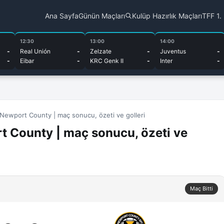
Ana Sayfa
Günün Maçları
Kulüp Hazırlık Maçları
TFF 1.
12:30
13:00
14:00
-
Real Unión
-
Zelzate
-
Juventus
-
-
Eibar
-
KRC Genk II
-
Inter
-
Newport County | maç sonucu, özeti ve golleri
t County | maç sonucu, özeti ve
Maç Bitti