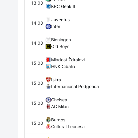
13:00
KRC Genk II
Juventus
14:00
Inter
Binningen
14:00
Old Boys
Mladost Ždralovi
15:00
HNK Cibalia
Iskra
15:00
Internacional Podgorica
Chelsea
15:00
AC Milan
Burgos
15:00
Cultural Leonesa