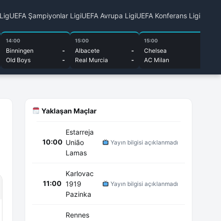
 Lig
UEFA Şampiyonlar Ligi
UEFA Avrupa Ligi
UEFA Konferans Ligi
14:00
15:00
15:00
15
Binningen
-
Albacete
-
Chelsea
-
Bu
Old Boys
-
Real Murcia
-
AC Milan
-
Cu
Yaklaşan Maçlar
Estarreja
10:00
União
Yayın bilgisi açıklanmadı
Lamas
Karlovac
11:00
1919
Yayın bilgisi açıklanmadı
Pazinka
Rennes