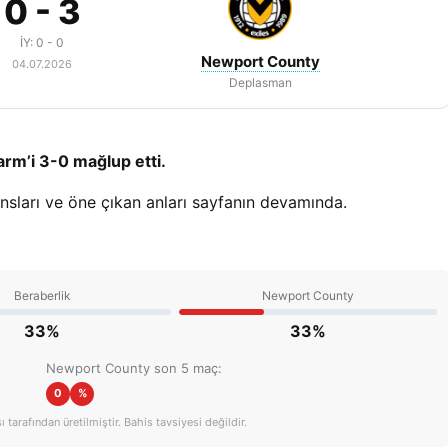
0 - 3
İY: 0 - 0
Newport County
04.07.2026
Deplasman
rm’i 3-0 mağlup etti.
ansları ve öne çıkan anları sayfanın devamında.
Beraberlik
Newport County
33%
33%
Newport County son 5 maç:
0
%
tarafından üretilmiştir. Bahis tavsiyesi değildir.