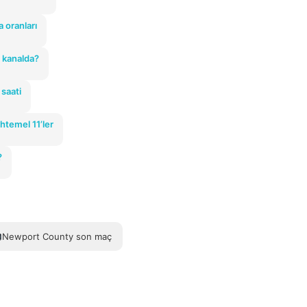
a oranları
 kanalda?
 saati
uhtemel 11’ler
?
Newport County son maç