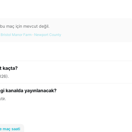
 bu maç için mevcut değil.
:
Bristol Manor Farm
·
Newport County
t kaçta?
026).
gi kanalda yayınlanacak?
tir.
e maç saati