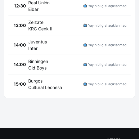
Real Unión
12:30
Yayın bilgisi açıklanmadı
Eibar
Zelzate
13:00
Yayın bilgisi açıklanmadı
KRC Genk II
Juventus
14:00
Yayın bilgisi açıklanmadı
Inter
Binningen
14:00
Yayın bilgisi açıklanmadı
Old Boys
Burgos
15:00
Yayın bilgisi açıklanmadı
Cultural Leonesa