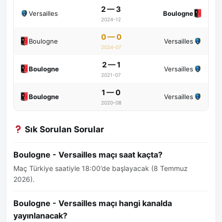
2 — 3
Versailles
Boulogne
2024-12
0 — 0
Boulogne
Versailles
2024-07
2 — 1
Boulogne
Versailles
2021-07
1 — 0
Boulogne
Versailles
2020-08
Sık Sorulan Sorular
Boulogne - Versailles maçı saat kaçta?
Maç Türkiye saatiyle 18:00’de başlayacak (8 Temmuz
2026).
Boulogne - Versailles maçı hangi kanalda
yayınlanacak?