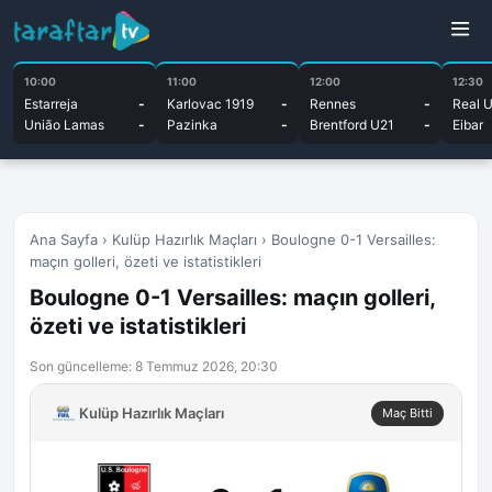
10:00
11:00
12:00
12:30
Estarreja
-
Karlovac 1919
-
Rennes
-
Real 
União Lamas
-
Pazinka
-
Brentford U21
-
Eibar
Ana Sayfa
›
Kulüp Hazırlık Maçları
›
Boulogne 0-1 Versailles:
maçın golleri, özeti ve istatistikleri
Boulogne 0-1 Versailles: maçın golleri,
özeti ve istatistikleri
Son güncelleme: 8 Temmuz 2026, 20:30
Kulüp Hazırlık Maçları
Maç Bitti