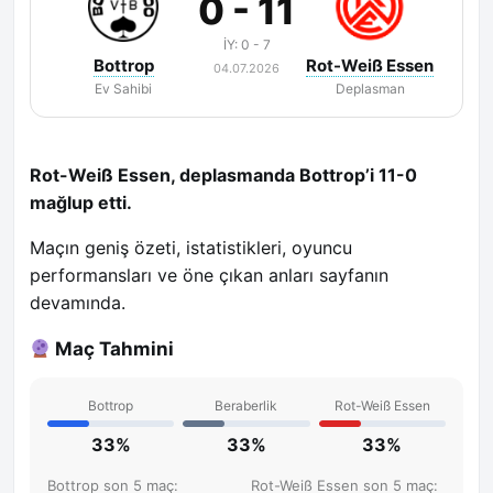
0 - 11
İY: 0 - 7
Bottrop
Rot-Weiß Essen
04.07.2026
Ev Sahibi
Deplasman
Rot-Weiß Essen, deplasmanda Bottrop’i 11-0
mağlup etti.
Maçın geniş özeti, istatistikleri, oyuncu
performansları ve öne çıkan anları sayfanın
devamında.
Maç Tahmini
Bottrop
Beraberlik
Rot-Weiß Essen
33%
33%
33%
Bottrop son 5 maç:
Rot-Weiß Essen son 5 maç: