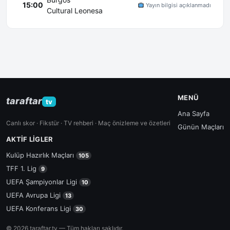
15:00
Yayın bilgisi açıklanmadı
Cultural Leonesa
MENÜ
taraftar
tv
Ana Sayfa
Canlı skor · Fikstür · TV rehberi · Maç önizleme ve özetleri
Günün Maçları
AKTIF LIGLER
Kulüp Hazırlık Maçları
105
TFF 1. Lig
9
UEFA Şampiyonlar Ligi
10
UEFA Avrupa Ligi
13
UEFA Konferans Ligi
30
© 2026 taraftar.tv — Tüm hakları saklıdır.