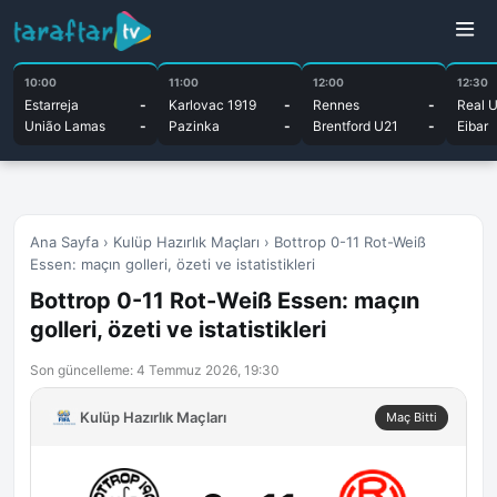
10:00
11:00
12:00
12:30
Estarreja
-
Karlovac 1919
-
Rennes
-
Real 
União Lamas
-
Pazinka
-
Brentford U21
-
Eibar
Ana Sayfa
›
Kulüp Hazırlık Maçları
›
Bottrop 0-11 Rot-Weiß
Essen: maçın golleri, özeti ve istatistikleri
Bottrop 0-11 Rot-Weiß Essen: maçın
golleri, özeti ve istatistikleri
Son güncelleme: 4 Temmuz 2026, 19:30
Kulüp Hazırlık Maçları
Maç Bitti