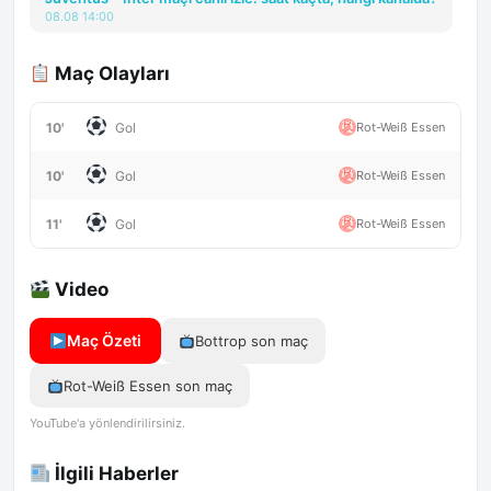
08.08 14:00
Maç Olayları
10'
Rot-Weiß Essen
Gol
10'
Rot-Weiß Essen
Gol
11'
Rot-Weiß Essen
Gol
Video
Maç Özeti
Bottrop son maç
Rot-Weiß Essen son maç
YouTube'a yönlendirilirsiniz.
İlgili Haberler