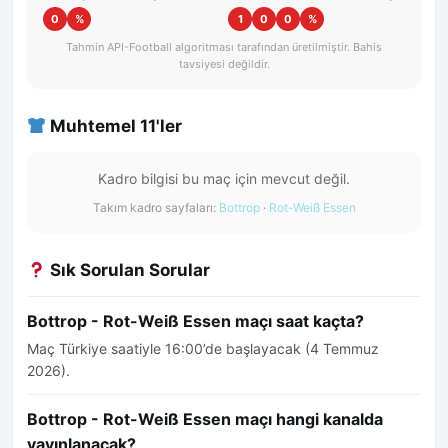
0
%
1
0
0
%
Tahmin API-Football algoritması tarafından üretilmiştir. Bahis
tavsiyesi değildir.
Muhtemel 11'ler
Kadro bilgisi bu maç için mevcut değil.
Takım kadro sayfaları:
Bottrop
·
Rot-Weiß Essen
Sık Sorulan Sorular
Bottrop - Rot-Weiß Essen maçı saat kaçta?
Maç Türkiye saatiyle 16:00’de başlayacak (4 Temmuz
2026).
Bottrop - Rot-Weiß Essen maçı hangi kanalda
yayınlanacak?