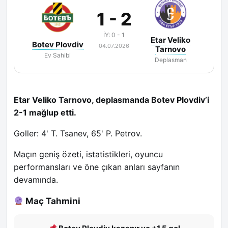
1 - 2
İY: 0 - 1
Etar Veliko
Botev Plovdiv
04.07.2026
Tarnovo
Ev Sahibi
Deplasman
Etar Veliko Tarnovo, deplasmanda Botev Plovdiv’i
2-1 mağlup etti.
Goller: 4' T. Tsanev, 65' P. Petrov.
Maçın geniş özeti, istatistikleri, oyuncu
performansları ve öne çıkan anları sayfanın
devamında.
Maç Tahmini