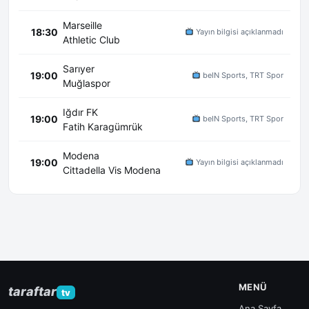
Marseille
18:30
Yayın bilgisi açıklanmadı
Athletic Club
Sarıyer
19:00
beIN Sports, TRT Spor
Muğlaspor
Iğdır FK
19:00
beIN Sports, TRT Spor
Fatih Karagümrük
Modena
19:00
Yayın bilgisi açıklanmadı
Cittadella Vis Modena
MENÜ
taraftar
tv
Ana Sayfa