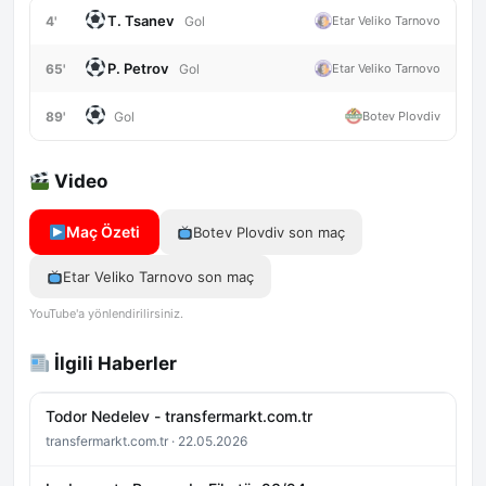
T. Tsanev
4'
Etar Veliko Tarnovo
Gol
P. Petrov
65'
Etar Veliko Tarnovo
Gol
89'
Botev Plovdiv
Gol
Video
Maç Özeti
Botev Plovdiv son maç
Etar Veliko Tarnovo son maç
YouTube'a yönlendirilirsiniz.
İlgili Haberler
Todor Nedelev - transfermarkt.com.tr
transfermarkt.com.tr · 22.05.2026