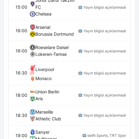
Johor Darul Takzim
15:00
FC
Yayın bilgisi açıklanmadı
Chelsea
Arsenal
16:00
Yayın bilgisi açıklanmadı
Borussia Dortmund
Roeselare Daisel
16:00
Yayın bilgisi açıklanmadı
Lokeren-Temse
Liverpool
16:30
Yayın bilgisi açıklanmadı
Monaco
Union Berlin
18:00
Yayın bilgisi açıklanmadı
Aris
Marseille
18:30
Yayın bilgisi açıklanmadı
Athletic Club
Sarıyer
19:00
beIN Sports, TRT Spor
Muğlaspor