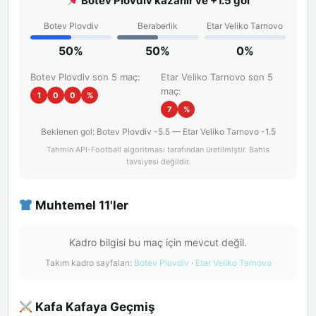
Botev Plovdiv kazanır ve +1.5 gol
Botev Plovdiv
Beraberlik
Etar Veliko Tarnovo
50%
50%
0%
Botev Plovdiv son 5 maç:
Etar Veliko Tarnovo son 5
maç:
1
0
0
%
7
%
Beklenen gol: Botev Plovdiv -5.5 — Etar Veliko Tarnovo -1.5
Tahmin API-Football algoritması tarafından üretilmiştir. Bahis
tavsiyesi değildir.
Muhtemel 11'ler
Kadro bilgisi bu maç için mevcut değil.
Takım kadro sayfaları:
Botev Plovdiv
·
Etar Veliko Tarnovo
Kafa Kafaya Geçmiş