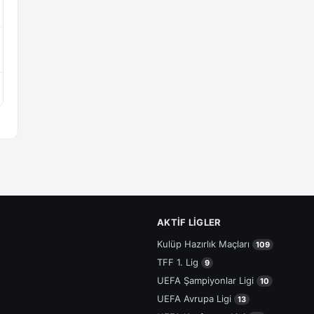
AKTIF LIGLER
Kulüp Hazırlık Maçları
109
TFF 1. Lig
9
UEFA Şampiyonlar Ligi
10
UEFA Avrupa Ligi
13