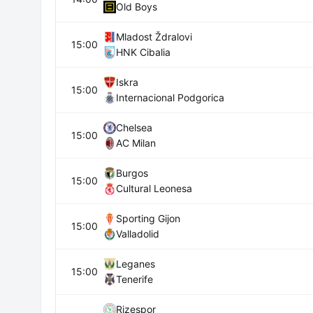
Old Boys
Mladost Ždralovi
15:00
HNK Cibalia
Iskra
15:00
Internacional Podgorica
Chelsea
15:00
AC Milan
Burgos
15:00
Cultural Leonesa
Sporting Gijon
15:00
Valladolid
Leganes
15:00
Tenerife
Rizespor