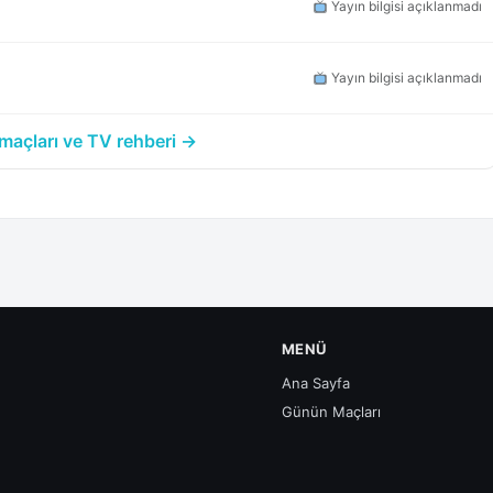
Yayın bilgisi açıklanmadı
Yayın bilgisi açıklanmadı
açları ve TV rehberi →
MENÜ
Ana Sayfa
Günün Maçları