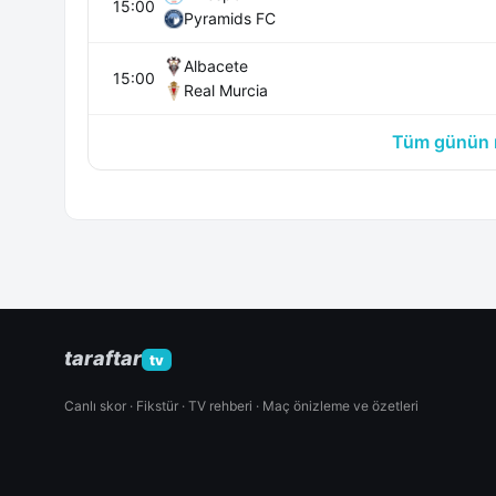
15:00
Pyramids FC
Albacete
15:00
Real Murcia
Tüm günün m
taraftar
tv
Canlı skor · Fikstür · TV rehberi · Maç önizleme ve özetleri