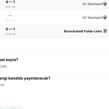
4 — 1
SV Steinbach
2021-09
—
SV Steinbach
2021-05
0 — 1
Barockstadt Fulda-Lehn.
2020-09
aat kaçta?
026).
angi kanalda yayınlanacak?
tir.