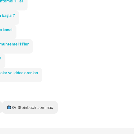
htemel 11’ler
a başlar?
ı kanal
 muhtemel 11’ler
?
lar ve iddaa oranları
SV Steinbach son maç