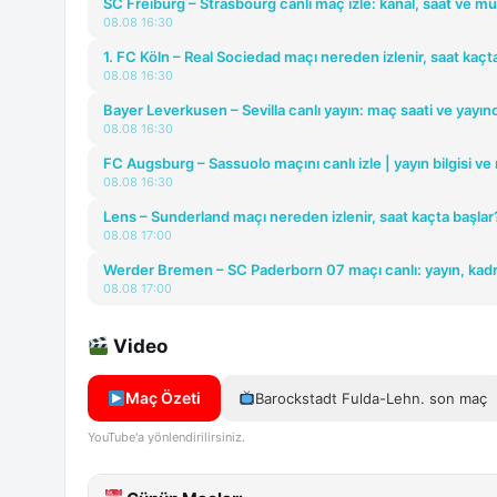
SC Freiburg – Strasbourg canlı maç izle: kanal, saat ve mu
08.08 16:30
1. FC Köln – Real Sociedad maçı nereden izlenir, saat kaçt
08.08 16:30
Bayer Leverkusen – Sevilla canlı yayın: maç saati ve yayınc
08.08 16:30
FC Augsburg – Sassuolo maçını canlı izle | yayın bilgisi ve
08.08 16:30
Lens – Sunderland maçı nereden izlenir, saat kaçta başlar
08.08 17:00
Werder Bremen – SC Paderborn 07 maçı canlı: yayın, kadro
08.08 17:00
Video
Maç Özeti
Barockstadt Fulda-Lehn. son maç
YouTube'a yönlendirilirsiniz.