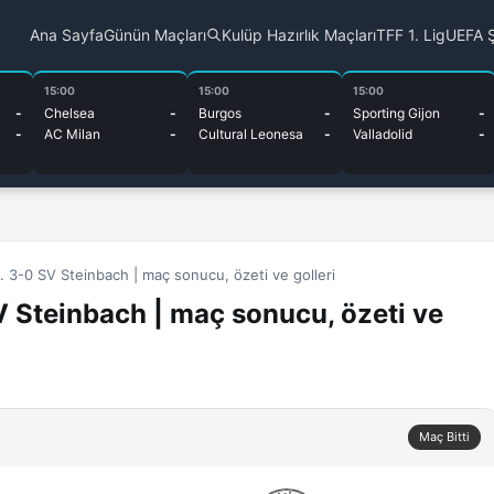
Ana Sayfa
Günün Maçları
Kulüp Hazırlık Maçları
TFF 1. Lig
UEFA Ş
15:00
15:00
15:00
-
Chelsea
-
Burgos
-
Sporting Gijon
-
-
AC Milan
-
Cultural Leonesa
-
Valladolid
-
 3-0 SV Steinbach | maç sonucu, özeti ve golleri
 Steinbach | maç sonucu, özeti ve
Maç Bitti