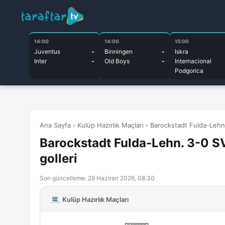
14:00
14:00
15:00
Juventus
-
Binningen
-
Iskra
Inter
-
Old Boys
-
Internacional
Podgorica
Ana Sayfa
›
Kulüp Hazırlık Maçları
›
Barockstadt Fulda-Lehn.
Barockstadt Fulda-Lehn. 3-0 SV
golleri
Son güncelleme: 29 Haziran 2026, 08:30
Kulüp Hazırlık Maçları