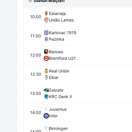
Günün Maçları
Estarreja
10:00
União Lamas
Karlovac 1919
11:00
Pazinka
Rennes
12:00
Brentford U21
Real Unión
12:30
Eibar
Zelzate
13:00
KRC Genk II
Juventus
14:00
Inter
Binningen
14:00