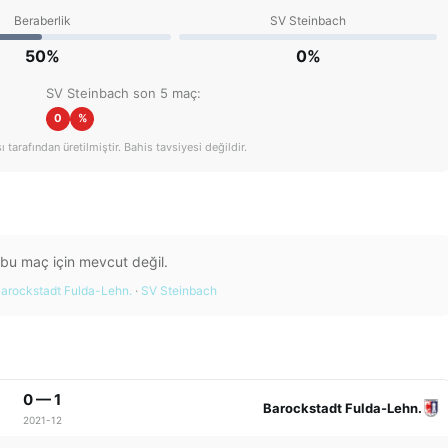
Beraberlik
SV Steinbach
50%
0%
SV Steinbach son 5 maç:
0
%
tarafından üretilmiştir. Bahis tavsiyesi değildir.
 bu maç için mevcut değil.
arockstadt Fulda-Lehn.
·
SV Steinbach
0 — 1
Barockstadt Fulda-Lehn.
2021-12