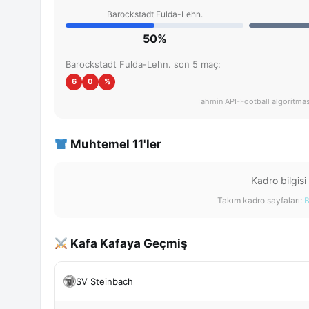
Barockstadt Fulda-Lehn.
50%
Barockstadt Fulda-Lehn. son 5 maç:
6
0
%
Tahmin API-Football algoritması 
Muhtemel 11'ler
Kadro bilgisi
Takım kadro sayfaları:
B
Kafa Kafaya Geçmiş
SV Steinbach