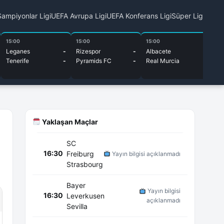
ampiyonlar Ligi
UEFA Avrupa Ligi
UEFA Konferans Ligi
Süper Lig
15:00
15:00
15:00
15
Leganes
-
Rizespor
-
Albacete
-
Ml
Tenerife
-
Pyramids FC
-
Real Murcia
-
HN
Yaklaşan Maçlar
SC
16:30
Freiburg
Yayın bilgisi açıklanmadı
Strasbourg
Bayer
Yayın bilgisi
16:30
Leverkusen
açıklanmadı
Sevilla