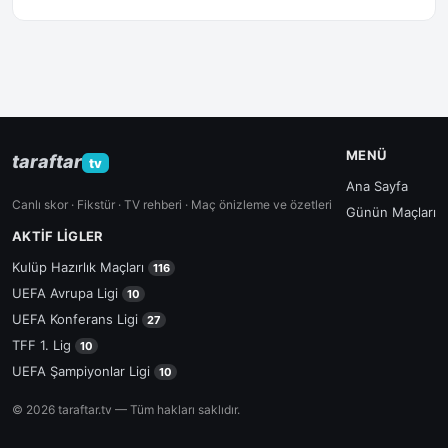
MENÜ
taraftar
tv
Ana Sayfa
Canlı skor · Fikstür · TV rehberi · Maç önizleme ve özetleri
Günün Maçları
AKTIF LIGLER
Kulüp Hazırlık Maçları
116
UEFA Avrupa Ligi
10
UEFA Konferans Ligi
27
TFF 1. Lig
10
UEFA Şampiyonlar Ligi
10
© 2026 taraftar.tv — Tüm hakları saklıdır.