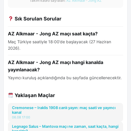
Takım kadro sayfaları:
AZ Alkmaar
·
Jong AZ
Sık Sorulan Sorular
AZ Alkmaar - Jong AZ maçı saat kaçta?
Maç Türkiye saatiyle 18:00’de başlayacak (27 Haziran
2026).
AZ Alkmaar - Jong AZ maçı hangi kanalda
yayınlanacak?
Yayıncı kuruluş açıklandığında bu sayfada güncellenecektir.
Yaklaşan Maçlar
Cremonese – Iraklis 1908 canlı yayın: maç saati ve yayıncı
kanal
06.08 17:00
Legnago Salus – Mantova maçı ne zaman, saat kaçta, hangi