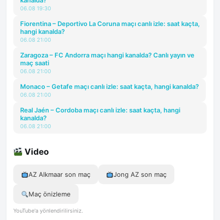
kanalda?
06.08 19:30
Fiorentina – Deportivo La Coruna maçı canlı izle: saat kaçta,
hangi kanalda?
06.08 21:00
Zaragoza – FC Andorra maçı hangi kanalda? Canlı yayın ve
maç saati
06.08 21:00
Monaco – Getafe maçı canlı izle: saat kaçta, hangi kanalda?
06.08 21:00
Real Jaén – Cordoba maçı canlı izle: saat kaçta, hangi
kanalda?
06.08 21:00
Video
AZ Alkmaar son maç
Jong AZ son maç
Maç önizleme
YouTube'a yönlendirilirsiniz.