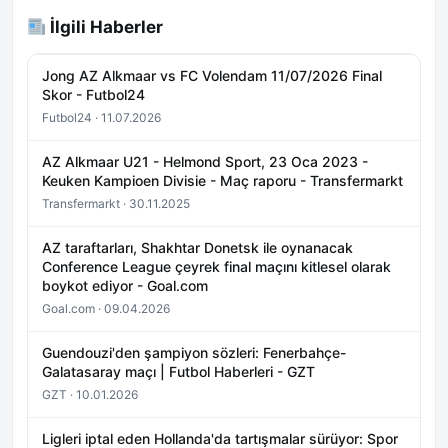
İlgili Haberler
Jong AZ Alkmaar vs FC Volendam 11/07/2026 Final
Skor - Futbol24
Futbol24 · 11.07.2026
AZ Alkmaar U21 - Helmond Sport, 23 Oca 2023 -
Keuken Kampioen Divisie - Maç raporu - Transfermarkt
Transfermarkt · 30.11.2025
AZ taraftarları, Shakhtar Donetsk ile oynanacak
Conference League çeyrek final maçını kitlesel olarak
boykot ediyor - Goal.com
Goal.com · 09.04.2026
Guendouzi'den şampiyon sözleri: Fenerbahçe-
Galatasaray maçı | Futbol Haberleri - GZT
GZT · 10.01.2026
Ligleri iptal eden Hollanda'da tartışmalar sürüyor: Spor