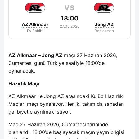
VS
18:00
AZ Alkmaar
Jong AZ
27.06.2026
Ev Sahibi
Deplasman
AZ Alkmaar – Jong AZ
maçı 27 Haziran 2026,
Cumartesi günü Türkiye saatiyle 18:00’de
oynanacak.
Hazırlık Maçı
AZ Alkmaar ile Jong AZ arasındaki Kulüp Hazırlık
Maçları maçı oynanıyor. Her iki takım da sahadan
galibiyetle ayrılmak istiyor.
Maç 27 Haziran 2026, Cumartesi tarihinde
planlandı. 18:00’de başlayacak maçın yayın bilgisi