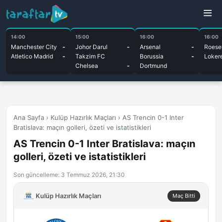
14:00
15:00
16:00
16:00
Manchester City
-
Johor Darul
-
Arsenal
-
Roesel
Atletico Madrid
-
Takzim FC
Borussia
-
Loker
Chelsea
-
Dortmund
Ana Sayfa
›
Kulüp Hazırlık Maçları
›
AS Trencin 0-1 Inter
Bratislava: maçın golleri, özeti ve istatistikleri
AS Trencin 0-1 Inter Bratislava: maçın
golleri, özeti ve istatistikleri
Son güncelleme: 3 Temmuz 2026, 21:30
Kulüp Hazırlık Maçları
Maç Bitti