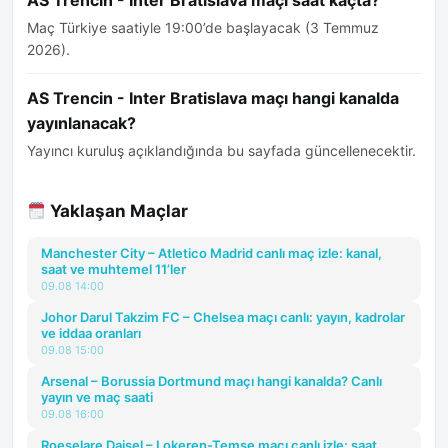
AS Trencin - Inter Bratislava maçı saat kaçta?
Maç Türkiye saatiyle 19:00’de başlayacak (3 Temmuz
2026).
AS Trencin - Inter Bratislava maçı hangi kanalda
yayınlanacak?
Yayıncı kuruluş açıklandığında bu sayfada güncellenecektir.
Yaklaşan Maçlar
Manchester City – Atletico Madrid canlı maç izle: kanal,
saat ve muhtemel 11’ler
09.08 14:00
Johor Darul Takzim FC – Chelsea maçı canlı: yayın, kadrolar
ve iddaa oranları
09.08 15:00
Arsenal – Borussia Dortmund maçı hangi kanalda? Canlı
yayın ve maç saati
09.08 16:00
Roeselare Daisel – Lokeren-Temse maçı canlı izle: saat