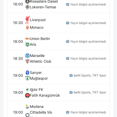
Roeselare Daisel
16:00
Yayın bilgisi açıklanmadı
Lokeren-Temse
Liverpool
16:30
Yayın bilgisi açıklanmadı
Monaco
Union Berlin
18:00
Yayın bilgisi açıklanmadı
Aris
Marseille
18:30
Yayın bilgisi açıklanmadı
Athletic Club
Sarıyer
19:00
beIN Sports, TRT Spor
Muğlaspor
Iğdır FK
19:00
beIN Sports, TRT Spor
Fatih Karagümrük
Modena
19:00
Cittadella Vis
Yayın bilgisi açıklanmadı