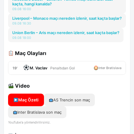
kaçta, hangi kanalda?
09.08 16:00
Liverpool – Monaco maçı nereden izlenir, saat kaçta başlar?
09.08 16:30
Union Berlin – Aris maçı nereden izlenir, saat kaçta başlar?
09.08 18:00
Maç Olayları
M. Vaclav
19'
Inter Bratislava
Penaltıdan Gol
Video
Maç Özeti
AS Trencin son maç
Inter Bratislava son maç
YouTube'a yönlendirilirsiniz.