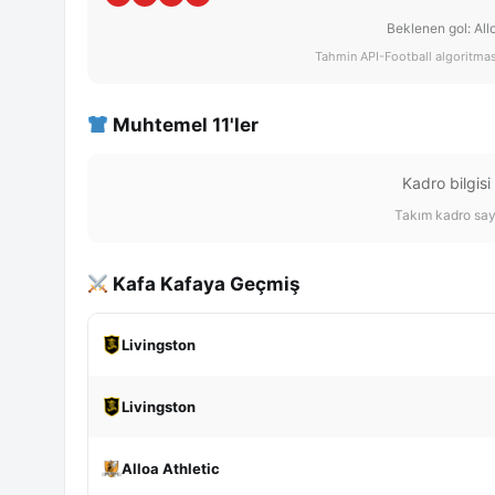
Beklenen gol: All
Tahmin API-Football algoritması 
Muhtemel 11'ler
Kadro bilgisi
Takım kadro say
Kafa Kafaya Geçmiş
Livingston
Livingston
Alloa Athletic