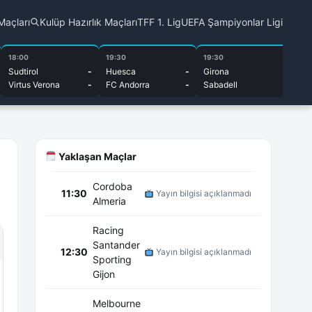
Maçları
Kulüp Hazırlık Maçları
TFF 1. Lig
UEFA Şampiyonlar Ligi
18:00
19:30
19:30
20
Sudtirol
-
Huesca
-
Girona
-
Al
Virtus Verona
-
FC Andorra
-
Sabadell
-
El
Yaklaşan Maçlar
Cordoba
11:30
Yayın bilgisi açıklanmadı
Almeria
Racing
Santander
12:30
Yayın bilgisi açıklanmadı
Sporting
Gijon
Melbourne