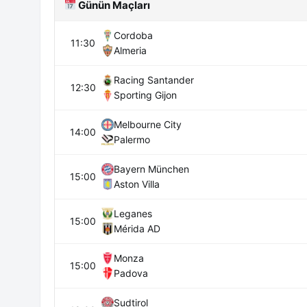
Günün Maçları
Cordoba
11:30
Almeria
Racing Santander
12:30
Sporting Gijon
Melbourne City
14:00
Palermo
Bayern München
15:00
Aston Villa
Leganes
15:00
Mérida AD
Monza
15:00
Padova
Sudtirol