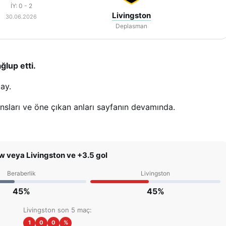
İY: 0 - 2
Livingston
30.06.2026
Deplasman
ğlup etti.
ay.
ansları ve öne çıkan anları sayfanın devamında.
w veya Livingston ve +3.5 gol
Beraberlik
Livingston
45%
45%
Livingston son 5 maç:
1
0
0
%