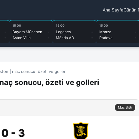
Ana Sayfa
Günün 
15:00
15:00
15:00
-
Bayern München
-
Leganes
-
Monza
-
-
Aston Villa
-
Mérida AD
-
Padova
-
gston | maç sonucu, özeti ve golleri
maç sonucu, özeti ve golleri
Maç Bitti
0 - 3