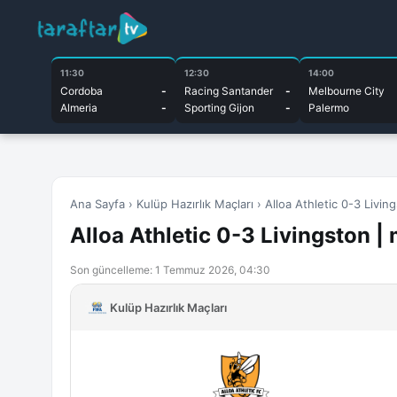
11:30
12:30
14:00
Cordoba
-
Racing Santander
-
Melbourne City
Almeria
-
Sporting Gijon
-
Palermo
Ana Sayfa
›
Kulüp Hazırlık Maçları
›
Alloa Athletic 0-3 Livin
Alloa Athletic 0-3 Livingston | 
Son güncelleme: 1 Temmuz 2026, 04:30
Kulüp Hazırlık Maçları