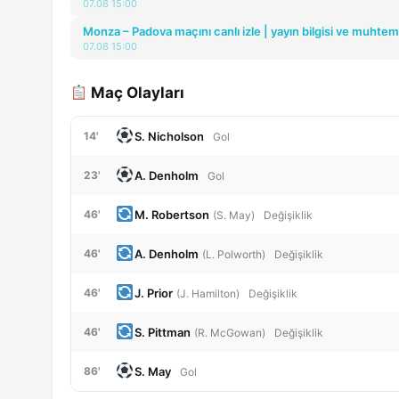
07.08 15:00
Monza – Padova maçını canlı izle | yayın bilgisi ve muhteme
07.08 15:00
Maç Olayları
S. Nicholson
14'
Gol
A. Denholm
23'
Gol
M. Robertson
46'
(S. May)
Değişiklik
A. Denholm
46'
(L. Polworth)
Değişiklik
J. Prior
46'
(J. Hamilton)
Değişiklik
S. Pittman
46'
(R. McGowan)
Değişiklik
S. May
86'
Gol