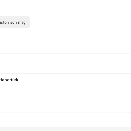
gston son maç
 Habertürk