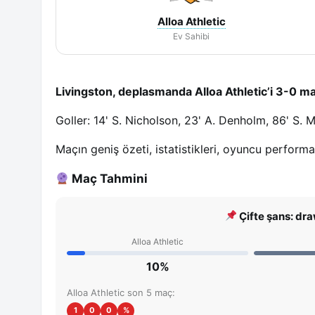
Alloa Athletic
Ev Sahibi
Livingston, deplasmanda Alloa Athletic’i 3-0 ma
Goller: 14' S. Nicholson, 23' A. Denholm, 86' S. M
Maçın geniş özeti, istatistikleri, oyuncu perform
Maç Tahmini
Çifte şans: dra
Alloa Athletic
10%
Alloa Athletic son 5 maç:
1
0
0
%