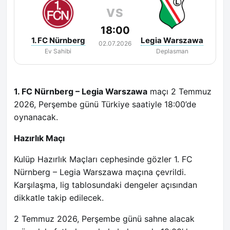
VS
18:00
1. FC Nürnberg
Legia Warszawa
02.07.2026
Ev Sahibi
Deplasman
1. FC Nürnberg – Legia Warszawa
maçı 2 Temmuz
2026, Perşembe günü Türkiye saatiyle 18:00’de
oynanacak.
Hazırlık Maçı
Kulüp Hazırlık Maçları cephesinde gözler 1. FC
Nürnberg – Legia Warszawa maçına çevrildi.
Karşılaşma, lig tablosundaki dengeler açısından
dikkatle takip edilecek.
2 Temmuz 2026, Perşembe günü sahne alacak