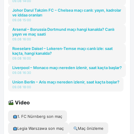
09.08 14:00
Johor Darul Takzim FC – Chelsea maçı canlı: yayın, kadrolar
ve iddaa oranları
09.08 15:00
Arsenal – Borussia Dortmund maçı hangi kanalda? Canlı
yayın ve maç saati
09.08 16:00
Roeselare Daisel – Lokeren-Temse maçı canlı izle: saat
kaçta, hangi kanalda?
09.08 16:00
Liverpool – Monaco maçı nereden izlenir, saat kaçta başlar?
09.08 16:30
Union Berlin – Aris maçı nereden izlenir, saat kaçta başlar?
09.08 18:00
Video
1. FC Nürnberg son maç
Legia Warszawa son maç
Maç önizleme