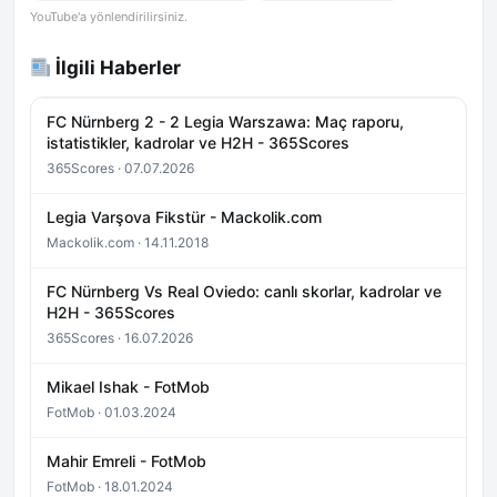
YouTube'a yönlendirilirsiniz.
İlgili Haberler
FC Nürnberg 2 - 2 Legia Warszawa: Maç raporu,
istatistikler, kadrolar ve H2H - 365Scores
365Scores · 07.07.2026
Legia Varşova Fikstür - Mackolik.com
Mackolik.com · 14.11.2018
FC Nürnberg Vs Real Oviedo: canlı skorlar, kadrolar ve
H2H - 365Scores
365Scores · 16.07.2026
Mikael Ishak - FotMob
FotMob · 01.03.2024
Mahir Emreli - FotMob
FotMob · 18.01.2024