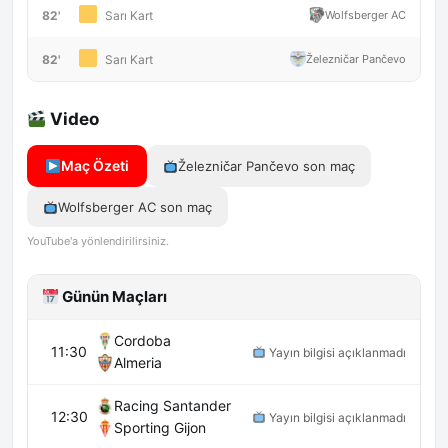
82'
Wolfsberger AC
Sarı Kart
82'
Železničar Pančevo
Sarı Kart
Video
Maç Özeti
Železničar Pančevo son maç
Wolfsberger AC son maç
YouTube'a yönlendirilirsiniz.
Günün Maçları
Cordoba
11:30
Yayın bilgisi açıklanmadı
Almeria
Racing Santander
12:30
Yayın bilgisi açıklanmadı
Sporting Gijon