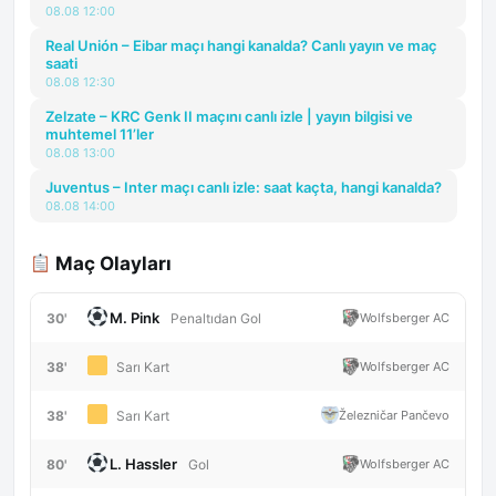
08.08 12:00
Real Unión – Eibar maçı hangi kanalda? Canlı yayın ve maç
saati
08.08 12:30
Zelzate – KRC Genk II maçını canlı izle | yayın bilgisi ve
muhtemel 11’ler
08.08 13:00
Juventus – Inter maçı canlı izle: saat kaçta, hangi kanalda?
08.08 14:00
Maç Olayları
M. Pink
30'
Wolfsberger AC
Penaltıdan Gol
38'
Wolfsberger AC
Sarı Kart
38'
Železničar Pančevo
Sarı Kart
L. Hassler
80'
Wolfsberger AC
Gol