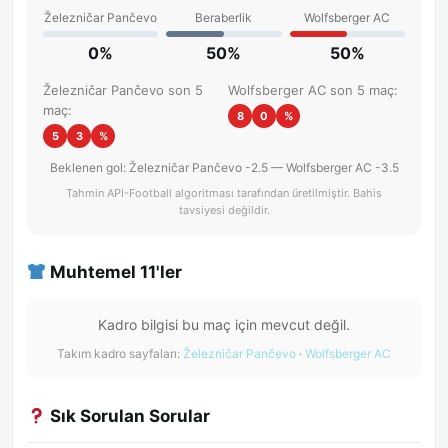
Železničar Pančevo
Beraberlik
Wolfsberger AC
0%
50%
50%
Železničar Pančevo son 5
Wolfsberger AC son 5 maç:
maç:
8
0
%
5
3
%
Beklenen gol: Železničar Pančevo -2.5 — Wolfsberger AC -3.5
Tahmin API-Football algoritması tarafından üretilmiştir. Bahis
tavsiyesi değildir.
Muhtemel 11'ler
Kadro bilgisi bu maç için mevcut değil.
Takım kadro sayfaları:
Železničar Pančevo
·
Wolfsberger AC
Sık Sorulan Sorular