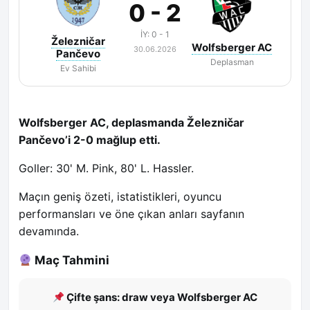
0 - 2
İY: 0 - 1
Železničar
Wolfsberger AC
30.06.2026
Pančevo
Deplasman
Ev Sahibi
Wolfsberger AC, deplasmanda Železničar
Pančevo’i 2-0 mağlup etti.
Goller: 30' M. Pink, 80' L. Hassler.
Maçın geniş özeti, istatistikleri, oyuncu
performansları ve öne çıkan anları sayfanın
devamında.
Maç Tahmini
Çifte şans: draw veya Wolfsberger AC