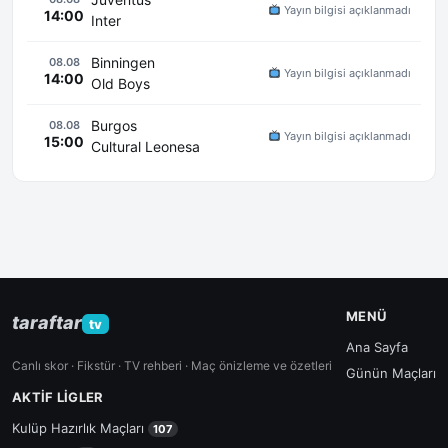
Yayın bilgisi açıklanmadı
14:00
Inter
Binningen
08.08
Yayın bilgisi açıklanmadı
14:00
Old Boys
Burgos
08.08
Yayın bilgisi açıklanmadı
15:00
Cultural Leonesa
MENÜ
taraftar
tv
Ana Sayfa
Canlı skor · Fikstür · TV rehberi · Maç önizleme ve özetleri
Günün Maçları
AKTIF LIGLER
Kulüp Hazırlık Maçları
107