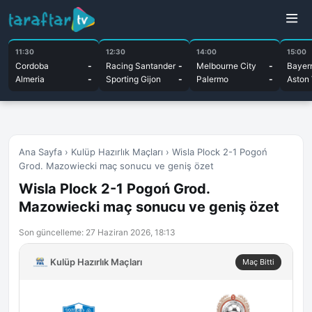
11:30
12:30
14:00
15:00
Cordoba
-
Racing Santander
-
Melbourne City
-
Bayer
Almeria
-
Sporting Gijon
-
Palermo
-
Aston 
Ana Sayfa
›
Kulüp Hazırlık Maçları
›
Wisla Plock 2-1 Pogoń
Grod. Mazowiecki maç sonucu ve geniş özet
Wisla Plock 2-1 Pogoń Grod.
Mazowiecki maç sonucu ve geniş özet
Son güncelleme: 27 Haziran 2026, 18:13
Kulüp Hazırlık Maçları
Maç Bitti