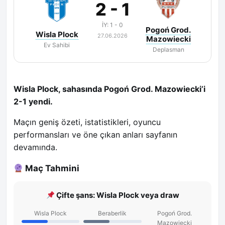
2 - 1
İY: 1 - 0
Pogoń Grod.
Wisla Plock
27.06.2026
Mazowiecki
Ev Sahibi
Deplasman
Wisla Plock, sahasında Pogoń Grod. Mazowiecki’i
2-1 yendi.
Maçın geniş özeti, istatistikleri, oyuncu
performansları ve öne çıkan anları sayfanın
devamında.
Maç Tahmini
Çifte şans: Wisla Plock veya draw
Wisla Plock
Beraberlik
Pogoń Grod.
Mazowiecki