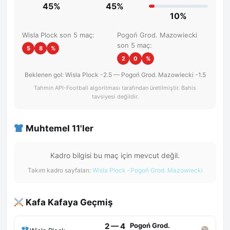
45%
45%
10%
Wisla Plock son 5 maç:
Pogoń Grod. Mazowiecki
son 5 maç:
5
8
%
2
0
%
Beklenen gol: Wisla Plock -2.5 — Pogoń Grod. Mazowiecki -1.5
Tahmin API-Football algoritması tarafından üretilmiştir. Bahis
tavsiyesi değildir.
Muhtemel 11'ler
Kadro bilgisi bu maç için mevcut değil.
Takım kadro sayfaları:
Wisla Plock
·
Pogoń Grod. Mazowiecki
Kafa Kafaya Geçmiş
2 — 4
Pogoń Grod.