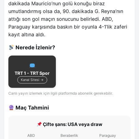
dakikada Mauricio’nun golü konuğu biraz
umutlandırmış olsa da, 90. dakikada G. Reyna’nın
attığı son gol maçın sonucunu belirledi. ABD,
Paraguay karşısında baskın bir oyunla 4-1’lik zaferi
kayıt altına aldı.
Nerede İzlenir?
TRT 1 - TRT Spor
Kanal Sitesi →
Canlı yayın izlemek için ilgili platformda abonelik gerekebilir.
Maç Tahmini
Çifte şans: USA veya draw
ABD
Beraberlik
Paraguay