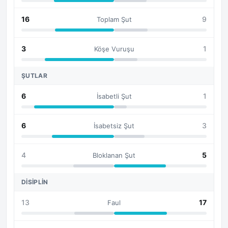
16
9
Toplam Şut
3
1
Köşe Vuruşu
ŞUTLAR
6
1
İsabetli Şut
6
3
İsabetsiz Şut
4
5
Bloklanan Şut
DISIPLIN
13
17
Faul