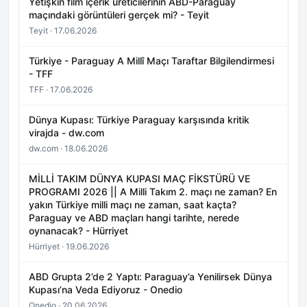
Yetişkin film içerik üreticilerinin ABD-Paraguay
maçındaki görüntüleri gerçek mi? - Teyit
Teyit · 17.06.2026
Türkiye - Paraguay A Millî Maçı Taraftar Bilgilendirmesi
- TFF
TFF · 17.06.2026
Dünya Kupası: Türkiye Paraguay karşısında kritik
virajda - dw.com
dw.com · 18.06.2026
MİLLİ TAKIM DÜNYA KUPASI MAÇ FİKSTÜRÜ VE
PROGRAMI 2026 || A Milli Takım 2. maçı ne zaman? En
yakın Türkiye milli maçı ne zaman, saat kaçta?
Paraguay ve ABD maçları hangi tarihte, nerede
oynanacak? - Hürriyet
Hürriyet · 19.06.2026
ABD Grupta 2’de 2 Yaptı: Paraguay’a Yenilirsek Dünya
Kupası’na Veda Ediyoruz - Onedio
Onedio · 20.06.2026