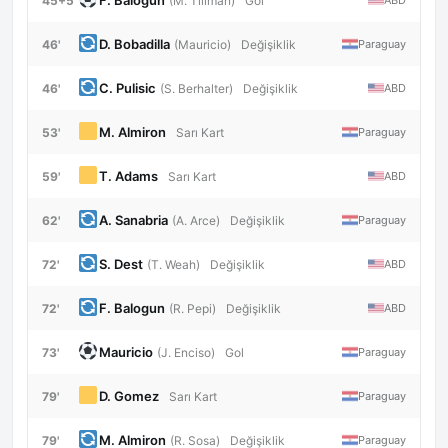
F. Balogun
45+5'
(M. Tillman)
Gol
D. Bobadilla
46'
Paraguay
(Mauricio)
Değişiklik
C. Pulisic
46'
ABD
(S. Berhalter)
Değişiklik
M. Almiron
53'
Paraguay
Sarı Kart
T. Adams
59'
ABD
Sarı Kart
A. Sanabria
62'
Paraguay
(A. Arce)
Değişiklik
S. Dest
72'
ABD
(T. Weah)
Değişiklik
F. Balogun
72'
ABD
(R. Pepi)
Değişiklik
Mauricio
73'
Paraguay
(J. Enciso)
Gol
D. Gomez
79'
Paraguay
Sarı Kart
M. Almiron
79'
Paraguay
(R. Sosa)
Değişiklik