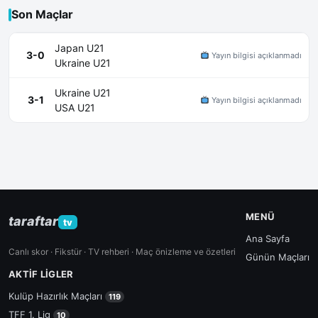
Son Maçlar
Japan U21
3-0
Yayın bilgisi açıklanmadı
Ukraine U21
Ukraine U21
3-1
Yayın bilgisi açıklanmadı
USA U21
MENÜ
taraftar
tv
Ana Sayfa
Canlı skor · Fikstür · TV rehberi · Maç önizleme ve özetleri
Günün Maçları
AKTIF LIGLER
Kulüp Hazırlık Maçları
119
TFF 1. Lig
10