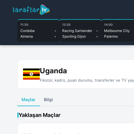
11:30
12:30
14:00
Cordoba
-
Racing Santander
-
Melbourne City
Almeria
-
Sporting Gijon
-
Palermo
Uganda
Fikstür, kadro, puan durumu, transferler ve TV yayın
Maçlar
Bilgi
Yaklaşan Maçlar