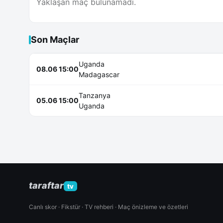
Yaklaşan maç bulunamadı.
Son Maçlar
Uganda
08.06 15:00
Madagascar
Tanzanya
05.06 15:00
Uganda
taraftar
tv
Canlı skor · Fikstür · TV rehberi · Maç önizleme ve özetleri