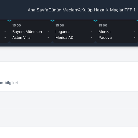
Ana Sayfa
Günün Maçları
Kulüp Hazırlık Maçları
TFF 1.
15:00
15:00
15:00
-
Bayern München
-
Leganes
-
Monza
-
-
Aston Villa
-
Mérida AD
-
Padova
-
 bilgileri