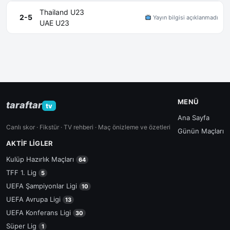
Thailand U23
2-5
Yayın bilgisi açıklanmadı
UAE U23
MENÜ
taraftar
tv
Ana Sayfa
Canlı skor · Fikstür · TV rehberi · Maç önizleme ve özetleri
Günün Maçları
AKTIF LIGLER
Kulüp Hazırlık Maçları
64
TFF 1. Lig
5
UEFA Şampiyonlar Ligi
10
UEFA Avrupa Ligi
13
UEFA Konferans Ligi
30
Süper Lig
1