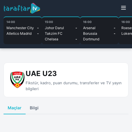
14:00
15:00
16:00
16:00
Manchester City
-
Johor Darul
-
Arsenal
-
Roesel
Atletico Madrid
-
Takzim FC
Borussia
-
Loker
Chelsea
-
Dortmund
UAE U23
Fikstür, kadro, puan durumu, transferler ve TV yayın
bilgileri
Maçlar
Bilgi