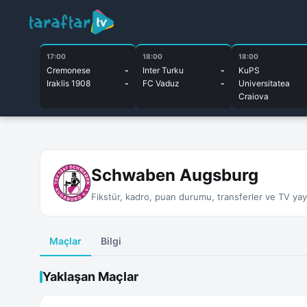
17:00
18:00
18:00
Cremonese
-
Inter Turku
-
KuPS
Iraklis 1908
-
FC Vaduz
-
Universitatea
Craiova
Schwaben Augsburg
Fikstür, kadro, puan durumu, transferler ve TV yayın
Maçlar
Bilgi
Yaklaşan Maçlar