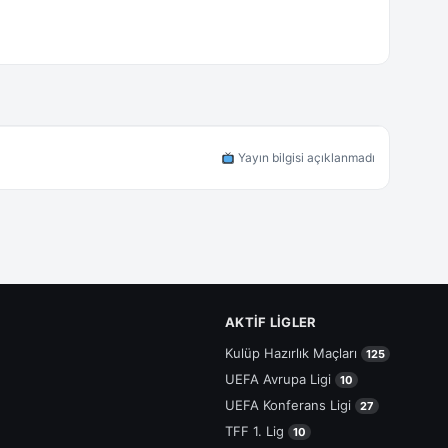
Yayın bilgisi açıklanmadı
AKTIF LIGLER
Kulüp Hazırlık Maçları
125
UEFA Avrupa Ligi
10
UEFA Konferans Ligi
27
TFF 1. Lig
10