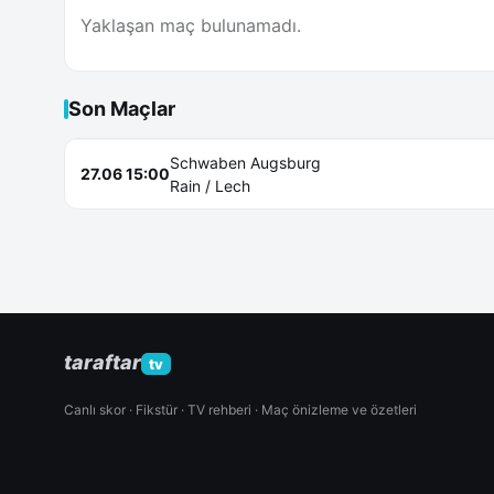
Yaklaşan maç bulunamadı.
Son Maçlar
Schwaben Augsburg
27.06 15:00
Rain / Lech
taraftar
tv
Canlı skor · Fikstür · TV rehberi · Maç önizleme ve özetleri