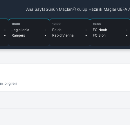
Ana Sayfa
Günün Maçları
Kulüp Hazırlık Maçları
UEFA A
19:00
19:00
19:00
-
Jagiellonia
-
Paide
-
FC Noah
-
-
Rangers
-
Rapid Vienna
-
FC Sion
-
 bilgileri