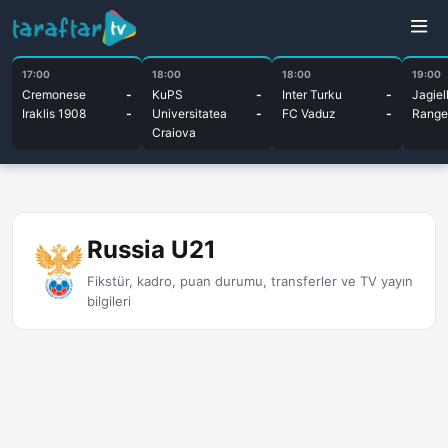
17:00
18:00
18:00
19:00
Cremonese
-
KuPS
-
Inter Turku
-
Jagiel
Iraklis 1908
-
Universitatea
-
FC Vaduz
-
Range
Craiova
Russia U21
Fikstür, kadro, puan durumu, transferler ve TV yayın
bilgileri