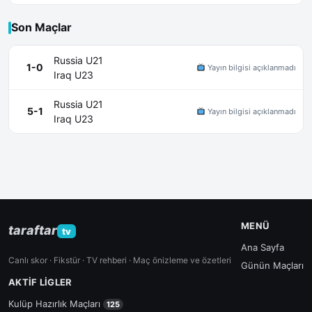
Son Maçlar
Russia U21
1-0
Yayın bilgisi açıklanmadı
Iraq U23
Russia U21
5-1
Yayın bilgisi açıklanmadı
Iraq U23
MENÜ
taraftar
tv
Ana Sayfa
Canlı skor · Fikstür · TV rehberi · Maç önizleme ve özetleri
Günün Maçları
AKTIF LIGLER
Kulüp Hazırlık Maçları
125