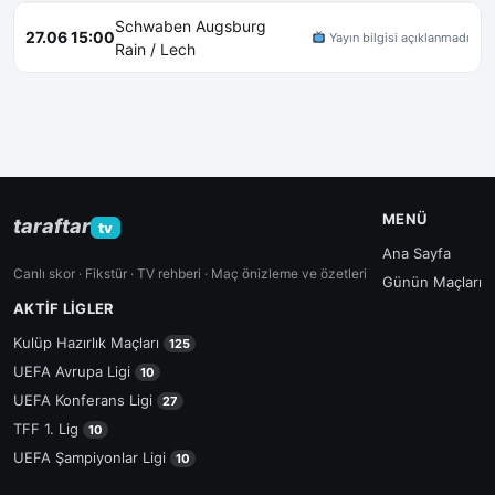
Schwaben Augsburg
27.06 15:00
Yayın bilgisi açıklanmadı
Rain / Lech
MENÜ
taraftar
tv
Ana Sayfa
Canlı skor · Fikstür · TV rehberi · Maç önizleme ve özetleri
Günün Maçları
AKTIF LIGLER
Kulüp Hazırlık Maçları
125
UEFA Avrupa Ligi
10
UEFA Konferans Ligi
27
TFF 1. Lig
10
UEFA Şampiyonlar Ligi
10