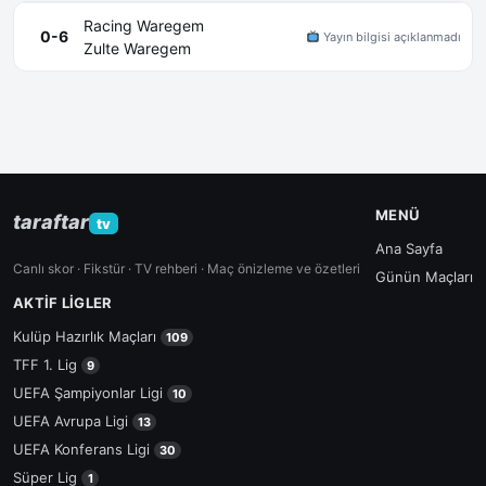
Racing Waregem
0-6
Yayın bilgisi açıklanmadı
Zulte Waregem
MENÜ
taraftar
tv
Ana Sayfa
Canlı skor · Fikstür · TV rehberi · Maç önizleme ve özetleri
Günün Maçları
AKTIF LIGLER
Kulüp Hazırlık Maçları
109
TFF 1. Lig
9
UEFA Şampiyonlar Ligi
10
UEFA Avrupa Ligi
13
UEFA Konferans Ligi
30
Süper Lig
1