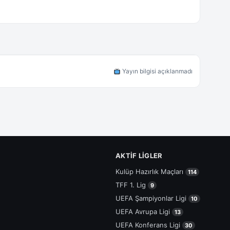
Yayın bilgisi açıklanmadı
AKTIF LIGLER
Kulüp Hazırlık Maçları
114
TFF 1. Lig
9
UEFA Şampiyonlar Ligi
10
UEFA Avrupa Ligi
13
UEFA Konferans Ligi
30