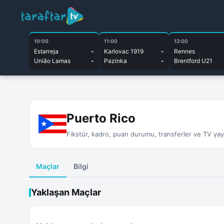
10:00
11:00
12:00
Estarreja
-
Karlovac 1919
-
Rennes
União Lamas
-
Pazinka
-
Brentford U21
Puerto Rico
Fikstür, kadro, puan durumu, transferler ve TV yayın
Maçlar
Bilgi
Yaklaşan Maçlar