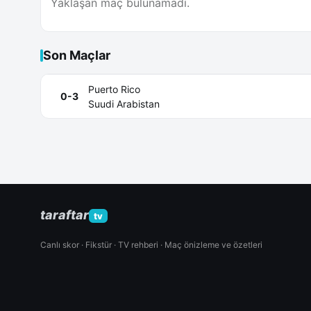
Yaklaşan maç bulunamadı.
Son Maçlar
Puerto Rico
0-3
Suudi Arabistan
taraftar
tv
Canlı skor · Fikstür · TV rehberi · Maç önizleme ve özetleri