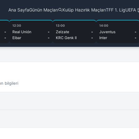
Ana Sayfa
Günün Maçları
Kulüp Hazırlık Maçları
TFF 1. Lig
UEFA Ş
12:30
13:00
14:00
-
Real Unión
-
Zelzate
-
Juventus
-
-
Eibar
-
KRC Genk II
-
Inter
-
 bilgileri