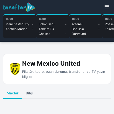
14:00
15:00
16:00
16:00
Manchester City
-
Johor Darul
-
Arsenal
-
Roesel
Atletico Madrid
-
Takzim FC
Borussia
-
Loker
Chelsea
-
Dortmund
New Mexico United
Fikstür, kadro, puan durumu, transferler ve TV yayın
bilgileri
Maçlar
Bilgi