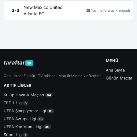
New Mexico United
3-3
Yayın bilgisi açıklanmadı
Atlante FC
MENÜ
taraftar
tv
Ana Sayfa
Canlı skor · Fikstür · TV rehberi · Maç önizleme ve özetleri
Günün Maçları
AKTIF LIGLER
Kulüp Hazırlık Maçları
64
TFF 1. Lig
5
UEFA Şampiyonlar Ligi
10
UEFA Avrupa Ligi
13
UEFA Konferans Ligi
30
Süper Lig
1