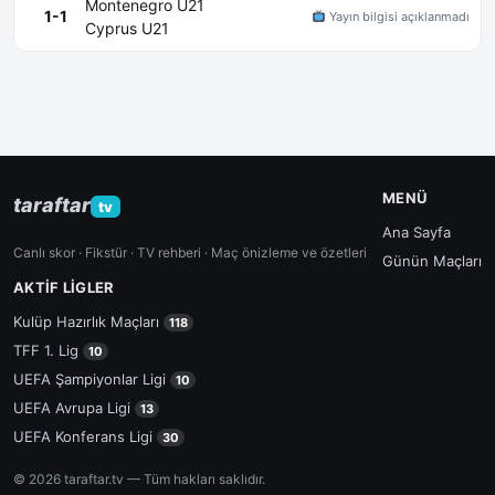
Montenegro U21
1-1
Yayın bilgisi açıklanmadı
Cyprus U21
MENÜ
taraftar
tv
Ana Sayfa
Canlı skor · Fikstür · TV rehberi · Maç önizleme ve özetleri
Günün Maçları
AKTIF LIGLER
Kulüp Hazırlık Maçları
118
TFF 1. Lig
10
UEFA Şampiyonlar Ligi
10
UEFA Avrupa Ligi
13
UEFA Konferans Ligi
30
© 2026 taraftar.tv — Tüm hakları saklıdır.