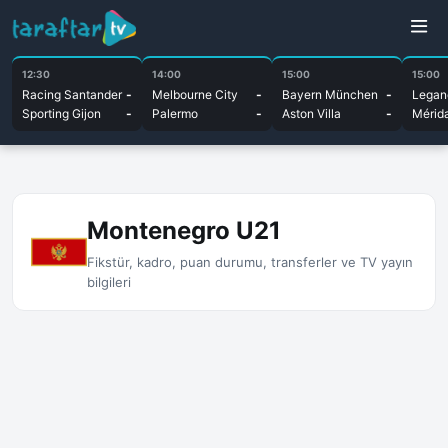
12:30
14:00
15:00
15:00
Racing Santander
-
Melbourne City
-
Bayern München
-
Legan
Sporting Gijon
-
Palermo
-
Aston Villa
-
Mérid
Montenegro U21
Fikstür, kadro, puan durumu, transferler ve TV yayın
bilgileri