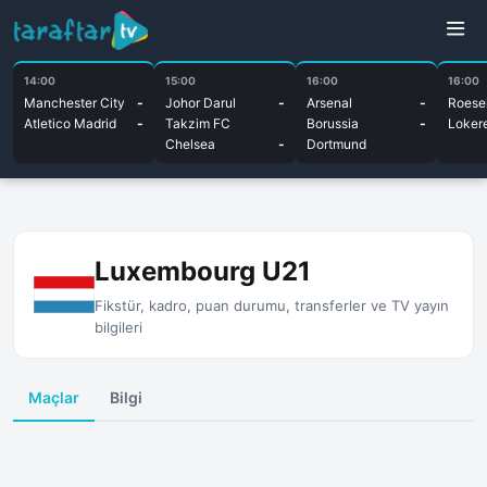
14:00
15:00
16:00
16:00
Manchester City
-
Johor Darul
-
Arsenal
-
Roesel
Atletico Madrid
-
Takzim FC
Borussia
-
Loker
Chelsea
-
Dortmund
Luxembourg U21
Fikstür, kadro, puan durumu, transferler ve TV yayın
bilgileri
Maçlar
Bilgi