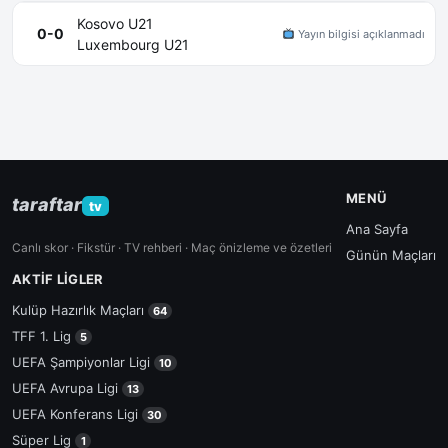
Kosovo U21
0-0
Yayın bilgisi açıklanmadı
Luxembourg U21
MENÜ
taraftar
tv
Ana Sayfa
Canlı skor · Fikstür · TV rehberi · Maç önizleme ve özetleri
Günün Maçları
AKTIF LIGLER
Kulüp Hazırlık Maçları
64
TFF 1. Lig
5
UEFA Şampiyonlar Ligi
10
UEFA Avrupa Ligi
13
UEFA Konferans Ligi
30
Süper Lig
1