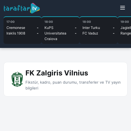
17:00
18:00
18:00
19:00
Cremonese
-
KuPS
-
Inter Turku
-
Jagiel
Iraklis 1908
-
Universitatea
-
FC Vaduz
-
Range
Craiova
FK Zalgiris Vilnius
Fikstür, kadro, puan durumu, transferler ve TV yayın
bilgileri